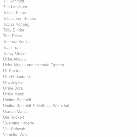
Till Schmidt
Tim Landauer
Tobias Klaus
Tobias von Borcke
Tobias Vorburg
Toby Binder
Tom Reiss
Tomasz Konicz
Tuan Tran
Tunay Önder
Uche Akpulu
Uche Akpulu und Hamado Dipama
Uli Sextro
Ulla Hildebrandt
Ulla Jelpke
Ulrike Bora
Ulrike Manz
Undine Schmidt
Undine Schmidt & Matthias Weinzierl
Usman Mahar
Ute Rückert
Valentina Häberle
Veit Schwab
Veronika Weis