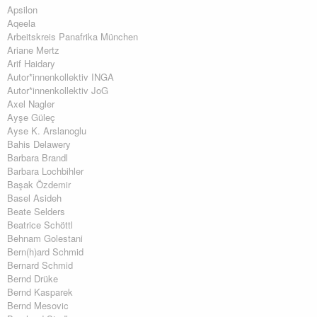
Apsilon
Aqeela
Arbeitskreis Panafrika München
Ariane Mertz
Arif Haidary
Autor*innenkollektiv INGA
Autor*innenkollektiv JoG
Axel Nagler
Ayşe Güleç
Ayse K. Arslanoglu
Bahis Delawery
Barbara Brandl
Barbara Lochbihler
Başak Özdemir
Basel Asideh
Beate Selders
Beatrice Schöttl
Behnam Golestani
Bern(h)ard Schmid
Bernard Schmid
Bernd Drüke
Bernd Kasparek
Bernd Mesovic