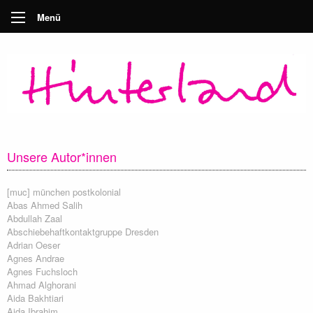
Menü
Unsere Autor*innen
[muc] münchen postkolonial
Abas Ahmed Salih
Abdullah Zaal
Abschiebehaftkontaktgruppe Dresden
Adrian Oeser
Agnes Andrae
Agnes Fuchsloch
Ahmad Alghorani
Aida Bakhtiari
Aida Ibrahim