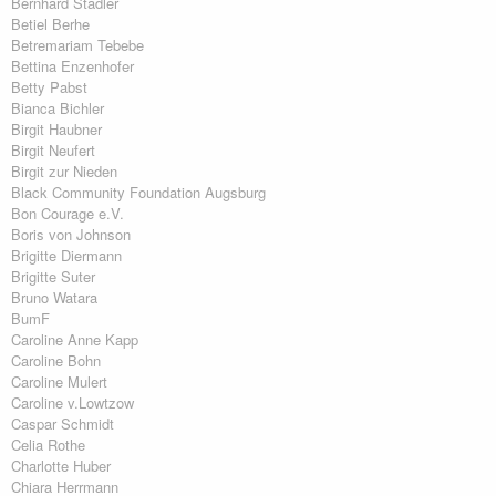
Bernhard Stadler
Betiel Berhe
Betremariam Tebebe
Bettina Enzenhofer
Betty Pabst
Bianca Bichler
Birgit Haubner
Birgit Neufert
Birgit zur Nieden
Black Community Foundation Augsburg
Bon Courage e.V.
Boris von Johnson
Brigitte Diermann
Brigitte Suter
Bruno Watara
BumF
Caroline Anne Kapp
Caroline Bohn
Caroline Mulert
Caroline v.Lowtzow
Caspar Schmidt
Celia Rothe
Charlotte Huber
Chiara Herrmann