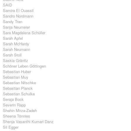
SAID
Samira El Ouassil
Sandro Nordmann
Sandy Tran
Sanja Neumeier
Sara Magdalena Schüller
Sarah Apfel
Sarah McHardy
Sarah Neumann
Sarah Stoll
Saskia Gränitz
Schöner Leben Göttingen
Sebastian Huber
Sebastian Muy
Sebastian Nitschke
Sebastian Planck
Sebastian Schulke
Seraja Bock
Severin Rapp
Shahin Mirza-Zadeh
Sheena Tönnies
Shenja Vasanthi Kumari Danz
Sil Egger