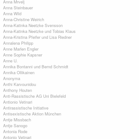
Anna Mrvelj
Anna Steinbauer
Anna Wild
Anna-Christine Weirich
Anna-Katinka Neetzke Svensson
Anna-Katinka Neetzke und Tobias Klaus
Anna-Kristina Pfeifer und Lisa Riedner
Annalena Philipp
Anne Marlen Engler
Anne Sophie Kapsner
Anne U.
Annika Bontanni und Bernd Schmidt
Annika Ollikainen
Anonyma
Anthi Karvounidou
Anthony Houten
Anti-Rassistische AG Uni Bielefeld
Antionio Vetinari
Antirassistische Initiative
Antisexistische Aktion München
Antje Missbach
Antje Sanogo
Antonia Rode
Antonio Vetinari