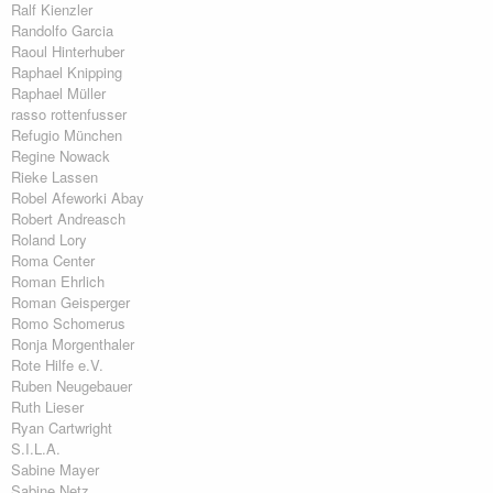
Ralf Kienzler
Randolfo Garcia
Raoul Hinterhuber
Raphael Knipping
Raphael Müller
rasso rottenfusser
Refugio München
Regine Nowack
Rieke Lassen
Robel Afeworki Abay
Robert Andreasch
Roland Lory
Roma Center
Roman Ehrlich
Roman Geisperger
Romo Schomerus
Ronja Morgenthaler
Rote Hilfe e.V.
Ruben Neugebauer
Ruth Lieser
Ryan Cartwright
S.I.L.A.
Sabine Mayer
Sabine Netz