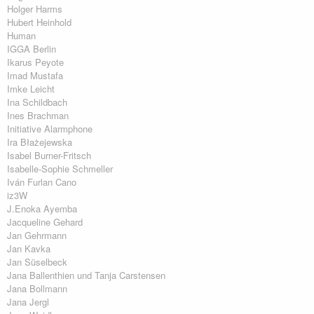
Holger Harms
Hubert Heinhold
Human
IGGA Berlin
Ikarus Peyote
Imad Mustafa
Imke Leicht
Ina Schildbach
Ines Brachman
Initiative Alarmphone
Ira Błażejewska
Isabel Burner-Fritsch
Isabelle-Sophie Schmeller
Iván Furlan Cano
iz3W
J.Enoka Ayemba
Jacqueline Gehard
Jan Gehrmann
Jan Kavka
Jan Süselbeck
Jana Ballenthien und Tanja Carstensen
Jana Bollmann
Jana Jergl