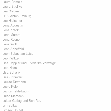
Laura Romeis
Laura Stielike
Lea Claßen
LEA Watch Freiburg
Lee Hielscher
Lena Augustin
Lena Kreck
Lena Matern
Lena Rosner
Lena Wolf
Leon Scheffold
Leon Sebastian Leiss
Leon Witzel
Lisa Doppler und Friederike Vorwergk
Lisa Ness
Lisa Schank
Lisa Schröder
Louise Dittmann
Lucie Kolb
Lucius Teidelbaum
Luise Marbach
Lukas Gerbig und Ben Rau
Lyn Solka
Lynsey Chutel