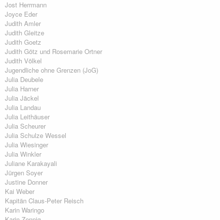
Jost Herrmann
Joyce Eder
Judith Amler
Judith Gleitze
Judith Goetz
Judith Götz und Rosemarie Ortner
Judith Völkel
Jugendliche ohne Grenzen (JoG)
Julia Deubele
Julia Harner
Julia Jäckel
Julia Landau
Julia Leithäuser
Julia Scheurer
Julia Schulze Wessel
Julia Wiesinger
Julia Winkler
Juliane Karakayali
Jürgen Soyer
Justine Donner
Kai Weber
Kapitän Claus-Peter Reisch
Karin Waringo
Karin Zennig