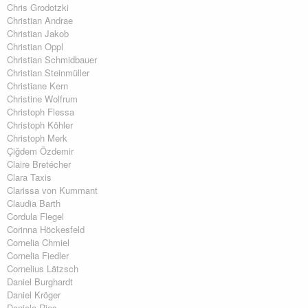
Chris Grodotzki
Christian Andrae
Christian Jakob
Christian Oppl
Christian Schmidbauer
Christian Steinmüller
Christiane Kern
Christine Wolfrum
Christoph Flessa
Christoph Köhler
Christoph Merk
Çiğdem Özdemir
Claire Bretécher
Clara Taxis
Clarissa von Kummant
Claudia Barth
Cordula Flegel
Corinna Höckesfeld
Cornelia Chmiel
Cornelia Fiedler
Cornelius Lätzsch
Daniel Burghardt
Daniel Kröger
Daniela Ries