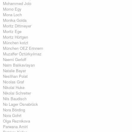
Mohammed Jolo
Momo Egy
Mona Loch
Monika Golda
Moritz Dittmeyer
Moritz Ege
Moritz Hürtgen
München kotzt
München OEZ Erinnern
Muzaffer Öztürkyılmaz
Naemi Gerloff
Naim Balıkavlayan
Natalie Bayer
Neslihan Polat
Nicolas Graf
Nikolai Huke
Nikolai Schreiter
Nils Baudisch
No Lager Osnabrück
Nora Börding
Nora Gohrt
Olga Reznikova
Parwana Amiri