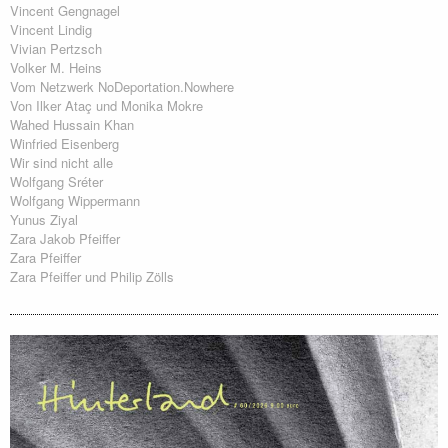
Vincent Gengnagel
Vincent Lindig
Vivian Pertzsch
Volker M. Heins
Vom Netzwerk NoDeportation.Nowhere
Von Ilker Ataç und Monika Mokre
Wahed Hussain Khan
Winfried Eisenberg
Wir sind nicht alle
Wolfgang Sréter
Wolfgang Wippermann
Yunus Ziyal
Zara Jakob Pfeiffer
Zara Pfeiffer
Zara Pfeiffer und Philip Zölls