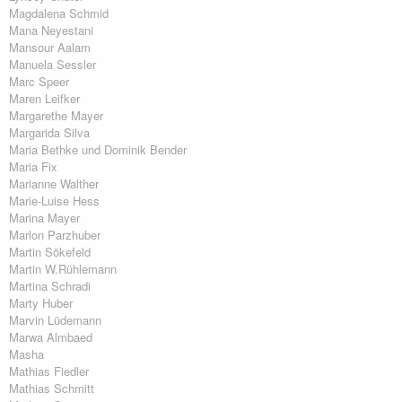
Magdalena Schmid
Mana Neyestani
Mansour Aalam
Manuela Sessler
Marc Speer
Maren Leifker
Margarethe Mayer
Margarida Silva
Maria Bethke und Dominik Bender
Maria Fix
Marianne Walther
Marie-Luise Hess
Marina Mayer
Marlon Parzhuber
Martin Sökefeld
Martin W.Rühlemann
Martina Schradi
Marty Huber
Marvin Lüdemann
Marwa Almbaed
Masha
Mathias Fiedler
Mathias Schmitt