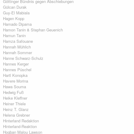
Göttinger Bündnis gegen Abschiebungen
Gülcan Durak
Guy-El Mabiala
Hagen Kopp
Hamado Dipama
Hamon Tanin & Stephan Geuenich
Hamun Tanin
Hamza Safouane
Hannah Mühlich
Hannah Sommer
Hanne Schwarz-Schulz
Hannes Kerger
Hannes Püschel
Hartl Konopka
Havere Morina
Hawa Souma
Hedwig Fuß
Heike Kleffner
Heiner Thiele
Heinz T. Glanz
Helena Grebner
Hinterland Redaktion
Hinterland-Reaktion
Hogban Malou Lawson