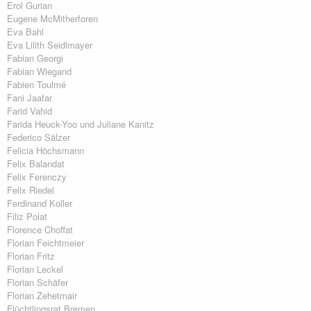
Erol Gurian
Eugene McMitherforen
Eva Bahl
Eva Lilith Seidlmayer
Fabian Georgi
Fabian Wiegand
Fabien Toulmé
Fani Jaafar
Farid Vahid
Farida Heuck-Yoo und Juliane Kanitz
Federico Sälzer
Felicia Höchsmann
Felix Balandat
Felix Ferenczy
Felix Riedel
Ferdinand Koller
Filiz Polat
Florence Choffat
Florian Feichtmeier
Florian Fritz
Florian Leckel
Florian Schäfer
Florian Zehetmair
Flüchtlingsrat Bremen