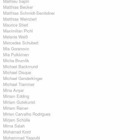
Mathieu Sapin
Matthias Becker
Matthias Schmidt-Sembdner
Matthias Weinzierl
Maurice Stierl
Maximilian Pichl
Melanie Weiß
Mercedes Schubert
Mia Goranovic
Mia Pulkkinen
Micha Brumlik
Michael Backmund
Michael Disque
Michael Genderkinger
Michael Trammer
Mina Avşar
Miriam Edding
Miriam Gutekunst
Miriam Rainer
Mirien Carvalho Rodrigues
Mirjam Schülle
Mirna Salah
Mohamad Kord
Mohammad Yaqoubi