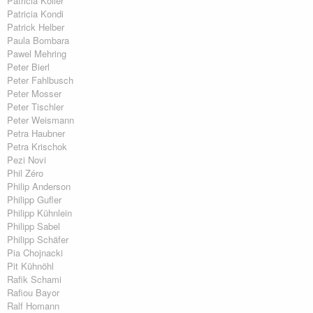
Patricia Koller
Patricia Kondi
Patrick Helber
Paula Bombara
Pawel Mehring
Peter Bierl
Peter Fahlbusch
Peter Mosser
Peter Tischler
Peter Weismann
Petra Haubner
Petra Krischok
Pezi Novi
Phil Zéro
Philip Anderson
Philipp Gufler
Philipp Kühnlein
Philipp Sabel
Philipp Schäfer
Pia Chojnacki
Pit Kühnöhl
Rafik Schami
Rafiou Bayor
Ralf Homann