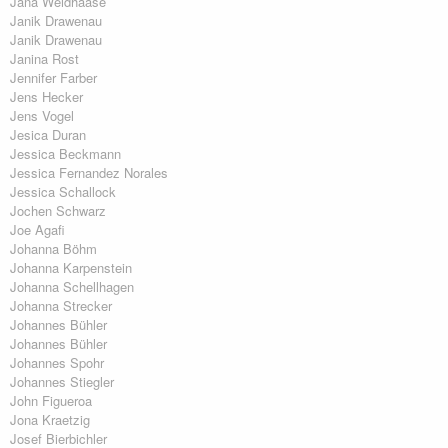
Jana Weidhaase
Janik Drawenau
Janik Drawenau
Janina Rost
Jennifer Farber
Jens Hecker
Jens Vogel
Jesica Duran
Jessica Beckmann
Jessica Fernandez Norales
Jessica Schallock
Jochen Schwarz
Joe Agafi
Johanna Böhm
Johanna Karpenstein
Johanna Schellhagen
Johanna Strecker
Johannes Bühler
Johannes Bühler
Johannes Spohr
Johannes Stiegler
John Figueroa
Jona Kraetzig
Josef Bierbichler