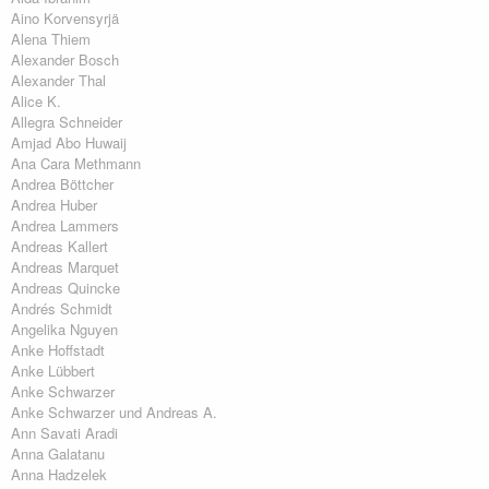
Aino Korvensyrjä
Alena Thiem
Alexander Bosch
Alexander Thal
Alice K.
Allegra Schneider
Amjad Abo Huwaij
Ana Cara Methmann
Andrea Böttcher
Andrea Huber
Andrea Lammers
Andreas Kallert
Andreas Marquet
Andreas Quincke
Andrés Schmidt
Angelika Nguyen
Anke Hoffstadt
Anke Lübbert
Anke Schwarzer
Anke Schwarzer und Andreas A.
Ann Savati Aradi
Anna Galatanu
Anna Hadzelek