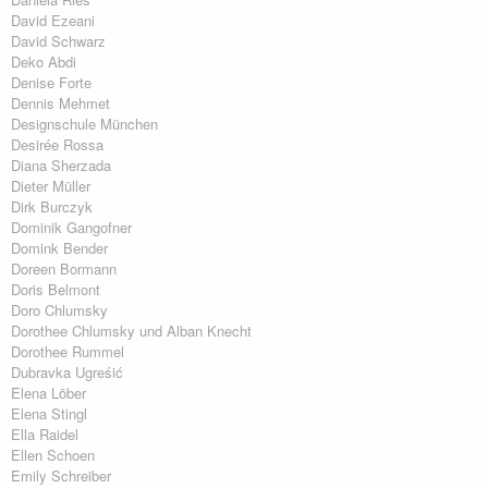
David Ezeani
David Schwarz
Deko Abdi
Denise Forte
Dennis Mehmet
Designschule München
Desirée Rossa
Diana Sherzada
Dieter Müller
Dirk Burczyk
Dominik Gangofner
Domink Bender
Doreen Bormann
Doris Belmont
Doro Chlumsky
Dorothee Chlumsky und Alban Knecht
Dorothee Rummel
Dubravka Ugreśić
Elena Löber
Elena Stingl
Ella Raidel
Ellen Schoen
Emily Schreiber