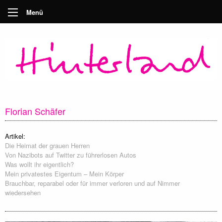
Menü
Florian Schäfer
Artikel:
Die Heimat der grauen Herren
Von Nazibots auf Twitter zu führerlosen Autos
Was wollt ihr eigentlich?
Mein privatestes Eigentum – Mein Körper
Brauchbar, reparabel oder für immer verloren und auf Nimmer
wiedersehen