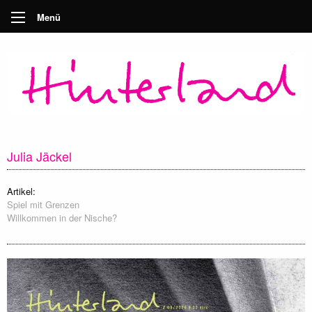
Menü
Julia Jäckel
Artikel:
Spiel mit Grenzen
Willkommen in der Nische?