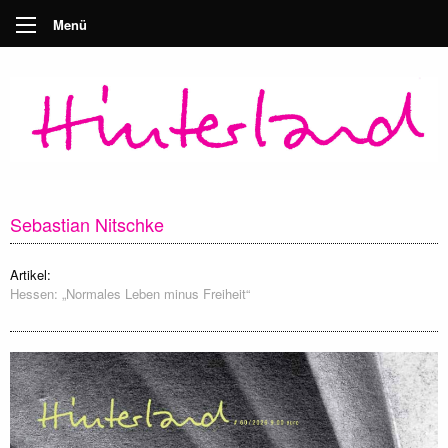
Menü
Sebastian Nitschke
Artikel:
Hessen: „Normales Leben minus Freiheit“