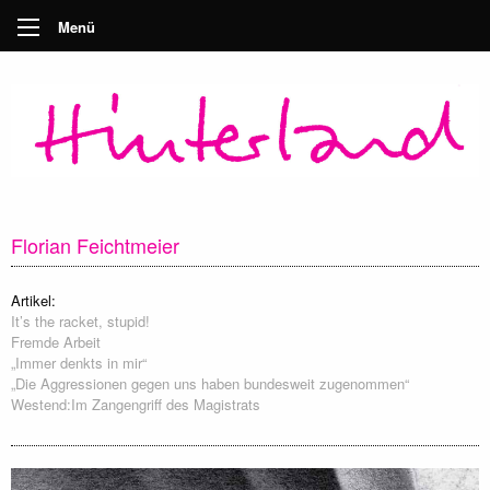
Menü
Florian Feichtmeier
Artikel:
It’s the racket, stupid!
Fremde Arbeit
„Immer denkts in mir“
„Die Aggressionen gegen uns haben bundesweit zugenommen“
Westend:Im Zangengriff des Magistrats