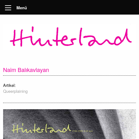
Menü
Naim Balıkavlayan
Artikel:
Queerplaining