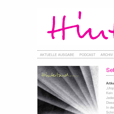
AKTUELLE AUSGABE
PODCAST
ARCHIV
Se
Artike
„Utop
Kein 
Jeder
Diese
In d
Schm