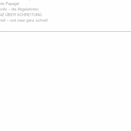
ote Papagei
niki – die Abgelehnten
NZ ÜBER SCHREITUNG
nell – und zwar ganz schnell