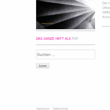
Der r
Otkas
GRE
Krimi
DAS GANZE HEFT ALS
PDF
Suchen
nach:
Impressum
Datenschutz