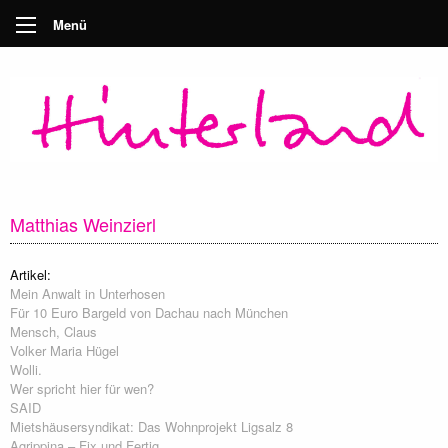
Menü
Matthias Weinzierl
Artikel:
Mein Anwalt in Unterhosen
Für 10 Euro Bargeld von Dachau nach München
Mensch, Claus
Volker Maria Hügel
Wolli.
Wer spricht hier für wen?
SAID
Mietshäusersyndikat: Das Wohnprojekt Ligsalz 8
Agrippina – Fix und Fertig