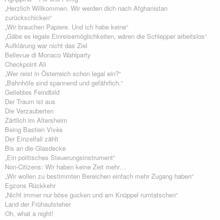
„Herzlich Willkommen. Wir werden dich nach Afghanistan
zurückschicken“
„Wir brauchen Papiere. Und ich habe keine“
„Gäbe es legale Einreisemöglichkeiten, wären die Schlepper arbeitslos“
Aufklärung war nicht das Ziel
Bellevue di Monaco Wahlparty
Checkpoint Ali
„Wer reist in Österreich schon legal ein?“
„Bahnhöfe sind spannend und gefährlich.“
Geliebtes Feindbild
Der Traum ist aus
Die Verzauberten
Zärtlich im Altersheim
Being Bastien Vivès
Der Einzelfall zählt
Bis an die Glasdecke
„Ein politisches Steuerungsinstrument“
Non-Citizens: Wir haben keine Zeit mehr…
„Wir wollen zu bestimmten Bereichen einfach mehr Zugang haben“
Egzons Rückkehr
„Nicht immer nur böse gucken und am Knüppel rumtatschen“
Land der Frühaufsteher
Oh, what a night!