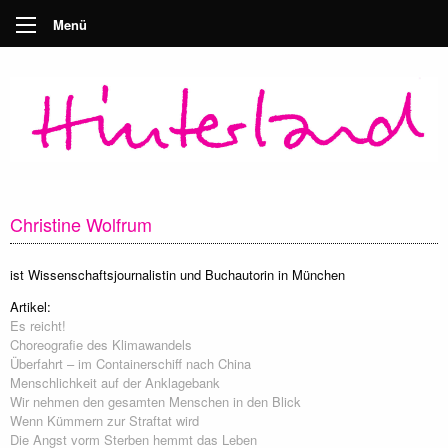
Menü
Christine Wolfrum
ist Wissenschaftsjournalistin und Buchautorin in München
Artikel:
Es reicht!
Choreografie des Klimawandels
Überfahrt – im Containerschiff nach China
Menschlichkeit auf der Anklagebank
Wir nehmen den gesamten Menschen in den Blick
Wenn Kümmern zur Straftat wird
Die Angst vorm Sterben hemmt das Leben