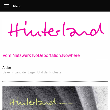
Menü
Vom Netzwerk NoDeportation.Nowhere
Artikel:
Bayern, Land der Lager. Und der Proteste.