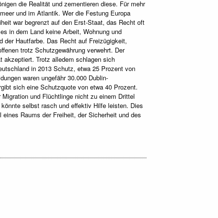
önigen die Realität und zementieren diese. Für mehr
elmeer und im Atlantik. Wer die Festung Europa
iheit war begrenzt auf den Erst-Staat, das Recht oft
n es in dem Land keine Arbeit, Wohnung und
nd der Hautfarbe. Das Recht auf Freizügigkeit,
offenen trotz Schutzgewährung verwehrt. Der
t akzeptiert. Trotz alledem schlagen sich
utschland in 2013 Schutz, etwa 25 Prozent von
idungen waren ungefähr 30.000 Dublin-
rgibt sich eine Schutzquote von etwa 40 Prozent.
igration und Flüchtlinge nicht zu einem Drittel
önnte selbst rasch und effektiv Hilfe leisten. Dies
l eines Raums der Freiheit, der Sicherheit und des