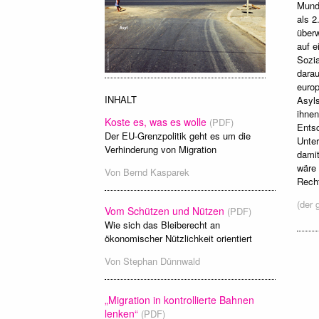
Mund 
als 2
überw
auf e
Sozia
darau
europ
INHALT
Asyl
ihnen
Koste es, was es wolle
(PDF)
Entsc
Der EU-Grenzpolitik geht es um die
Unter
Verhinderung von Migration
damit
wäre 
Von
Bernd Kasparek
Recht
(der 
Vom Schützen und Nützen
(PDF)
Wie sich das Bleiberecht an
ökonomischer Nützlichkeit orientiert
Von
Stephan Dünnwald
„Migration in kontrollierte Bahnen
lenken“
(PDF)