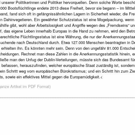
unserer Politikerinnen und Politiker hervorquellen. Denn solche Worte besch
.000 Bootsflüchtlinge endete 2013 diese Freiheit, bevor sie begann – im Mitt
and, fand sich oft in gefängnissähnlichen Lagern in Sicherheit wieder, die Fre
in Dahinvegetieren. Ein gewährter Schutzstatus ist eine Mogelpackung, wen
lhilfe gibt, wohl aber Arbeitslosigkeit und Angriffe wegen des „Fremdseins“ u
f, das eigene Leben innerhalb Europas in die Hand zu nehmen, wird den Betr
arechtliche Flüchtlingsstatus ist eine Währung, die nur der Anerkennungsstaa
suchende nach Deutschland durch. Etwa 127.000 Menschen beantragten in De
 erhielten ihn. Es könnten mehr sein. Denn von den ungefähr 81.000 Entsche
heidungen. Rechnet man diese Zahlen in die Anerkennungsstatistik hinein, e
ließe man den Unfug der Dublin-Verteilungen, müsste sich das Bundesamt für M
 befassen, herauszufinden, welcher europäische Staat zuständig ist, sondern k
ein Schritt weg vom europäischen Bürokratismus; und ein Schritt hin zum Zie
s, sowie ein effektives Mittel gegen die Europamüdigkeit.<
ganze Artikel im PDF Format)