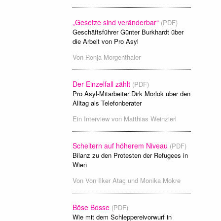
„Gesetze sind veränderbar“
(PDF)
Geschäftsführer Günter Burkhardt über
die Arbeit von Pro Asyl
Von
Ronja Morgenthaler
Der Einzelfall zählt
(PDF)
Pro Asyl-Mitarbeiter Dirk Morlok über den
Alltag als Telefonberater
Ein Interview von
Matthias Weinzierl
Scheitern auf höherem Niveau
(PDF)
Bilanz zu den Protesten der Refugees in
Wien
Von
Von Ilker Ataç und Monika Mokre
Böse Bosse
(PDF)
Wie mit dem Schleppereivorwurf in