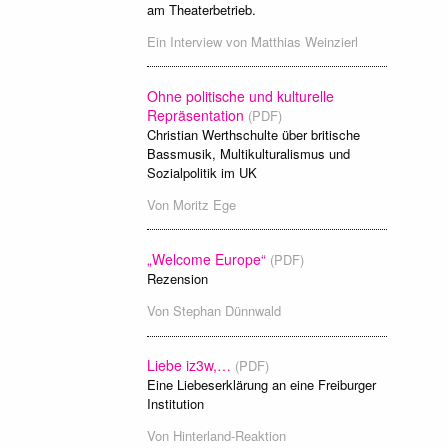
am Theaterbetrieb.
Ein Interview von
Matthias Weinzierl
Ohne politische und kulturelle
Repräsentation
(PDF)
Christian Werthschulte über britische
Bassmusik, Multikulturalismus und
Sozialpolitik im UK
Von
Moritz Ege
„Welcome Europe“
(PDF)
Rezension
Von
Stephan Dünnwald
Liebe iz3w,…
(PDF)
Eine Liebeserklärung an eine Freiburger
Institution
Von
Hinterland-Reaktion