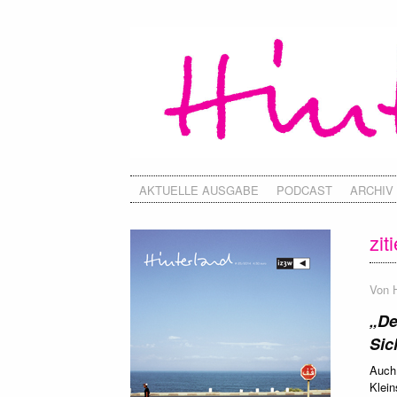
AKTUELLE AUSGABE
PODCAST
ARCHIV
zit
Von
„De
Sic
Auch 
Klein