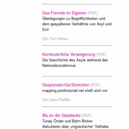
Das Fremde im Eigenen
(PDF)
Überlegungen zu Begrifflichkeiten und
dem gespaltenen Verhältnis von Asyl und
Exil
Von
Tom Reiss
Kontinuierliche Verweigerung
(PDF)
Die Geschichte des Asyls wührend des
Nationalsozialismus
Gespenster/Ge/Schichten
(PDF)
mapping.postkolonial.net stellt sich vor
Von
Zara Pfeiffer
Bis an die Glasdecke
(PDF)
Tunay Önder und Björn Bicker
diskutieren über „migrantische“ Teilhabe