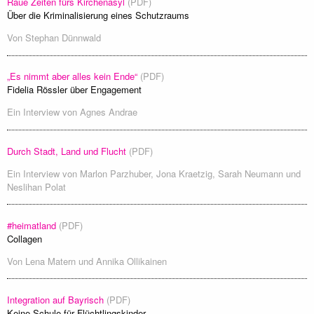
Raue Zeiten fürs Kirchenasyl
(PDF)
Über die Kriminalisierung eines Schutzraums
Von
Stephan Dünnwald
„Es nimmt aber alles kein Ende“
(PDF)
Fidelia Rössler über Engagement
Ein Interview von
Agnes Andrae
Durch Stadt, Land und Flucht
(PDF)
Ein Interview von
Marlon Parzhuber
,
Jona Kraetzig
,
Sarah Neumann
und
Neslihan Polat
#heimatland
(PDF)
Collagen
Von
Lena Matern
und
Annika Ollikainen
Integration auf Bayrisch
(PDF)
Keine Schule für Flüchtlingskinder