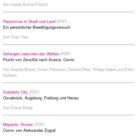
Von
Isabel Burner-Fritsch
Rassismus in Stadt und Land
(PDF)
Ein persönlicher Bewältigungsversuch
Von
Tuan Tran
Gefangen zwischen den Welten
(PDF)
Flucht von Zenzillia nach Anaxia. Comic
Von
Sophie Brand
,
Vivian Pertzsch
,
Daniela Ries
,
Philipp Sabel
und
Ellen
Schoen
Solidarity City
(PDF)
Osnabrück, Augsburg, Freiburg und Hanau
Von
Elena Stingl
Migrants’ Stories
(PDF)
Comic von Aleksandar Zograf