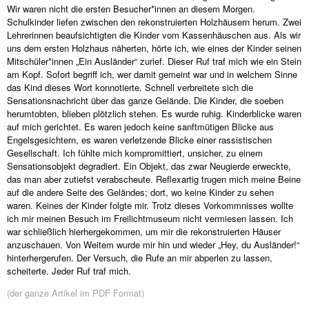
Wir waren nicht die ersten Besucher*innen an diesem Morgen.
Schulkinder liefen zwischen den rekonstruierten Holzhäusern herum. Zwei
Lehrerinnen beaufsichtigten die Kinder vom Kassenhäuschen aus. Als wir
uns dem ersten Holzhaus näherten, hörte ich, wie eines der Kinder seinen
Mitschüler*innen „Ein Ausländer“ zurief. Dieser Ruf traf mich wie ein Stein
am Kopf. Sofort begriff ich, wer damit gemeint war und in welchem Sinne
das Kind dieses Wort konnotierte. Schnell verbreitete sich die
Sensationsnachricht über das ganze Gelände. Die Kinder, die soeben
herumtobten, blieben plötzlich stehen. Es wurde ruhig. Kinderblicke waren
auf mich gerichtet. Es waren jedoch keine sanftmütigen Blicke aus
Engelsgesichtern, es waren verletzende Blicke einer rassistischen
Gesellschaft. Ich fühlte mich kompromittiert, unsicher, zu einem
Sensationsobjekt degradiert. Ein Objekt, das zwar Neugierde erweckte,
das man aber zutiefst verabscheute. Reflexartig trugen mich meine Beine
auf die andere Seite des Geländes; dort, wo keine Kinder zu sehen
waren. Keines der Kinder folgte mir. Trotz dieses Vorkommnisses wollte
ich mir meinen Besuch im Freilichtmuseum nicht vermiesen lassen. Ich
war schließlich hierhergekommen, um mir die rekonstruierten Häuser
anzuschauen. Von Weitem wurde mir hin und wieder „Hey, du Ausländer!“
hinterhergerufen. Der Versuch, die Rufe an mir abperlen zu lassen,
scheiterte. Jeder Ruf traf mich.
(der ganze Artikel im PDF Format)