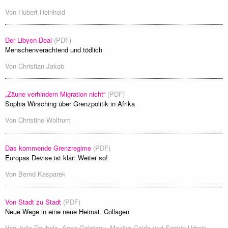
Von
Hubert Heinhold
Der Libyen-Deal
(PDF)
Menschenverachtend und tödlich
Von
Christian Jakob
„Zäune verhindern Migration nicht“
(PDF)
Sophia Wirsching über Grenzpolitik in Afrika
Von
Christine Wolfrum
Das kommende Grenzregime
(PDF)
Europas Devise ist klar: Weiter so!
Von
Bernd Kasparek
Von Stadt zu Stadt
(PDF)
Neue Wege in eine neue Heimat. Collagen
Von
Julia Deubele
,
Anna Galatanu
,
Monika Golda
und
Sophie Urbain