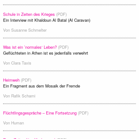
Schule in Zeiten des Krieges
(PDF)
Ein Interview mit Khaldoun Al Batal (Al Caravan)
Von
Susanne Schmelter
Was ist ein ’normales‘ Leben?
(PDF)
Geflüchteten in Athen ist es jedenfalls verwehrt
Von
Clara Taxis
Heimweh
(PDF)
Ein Fragment aus dem Mosaik der Fremde
Von
Rafik Schami
Flüchtlingsgespräche – Eine Fortsetzung
(PDF)
Von
Human