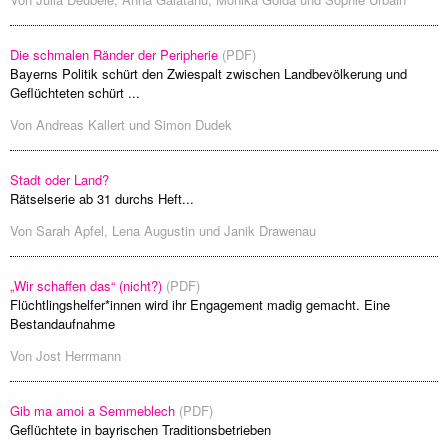
Die schmalen Ränder der Peripherie
(PDF)
Bayerns Politik schürt den Zwiespalt zwischen Landbevölkerung und
Geflüchteten schürt ...
Von
Andreas Kallert
und
Simon Dudek
Stadt oder Land?
Rätselserie ab 31 durchs Heft...
Von
Sarah Apfel
,
Lena Augustin
und
Janik Drawenau
„Wir schaffen das“ (nicht?)
(PDF)
Flüchtlingshelfer*innen wird ihr Engagement madig gemacht. Eine
Bestandaufnahme
Von
Jost Herrmann
Gib ma amoi a Semmeblech
(PDF)
Geflüchtete in bayrischen Traditionsbetrieben