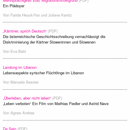
Mehrsprachigkeit statt Migrationshintergrund
(PDF)
Ein Plädoyer
Von
Farida Heuck-Yoo und Juliane Kanitz
„Kärntner, sprich Deutsch“
(PDF)
Die österreichische Geschichtsschreibung vernachlässigt die
Diskriminierung der Kärtner Sloweninnen und Slowenen
Von
Eva Bahl
Landung im Libanon
Lebensaspekte syrischer Flüchtlinge im Libanon
Von
Manuela Sessler
„Überleben, aber nicht leben“
(PDF)
„Leben verboten“ Ein Film von Mathias Fiedler und Astrid Nave
Von
Agnes Andrae
Da.Sein
(PDF)