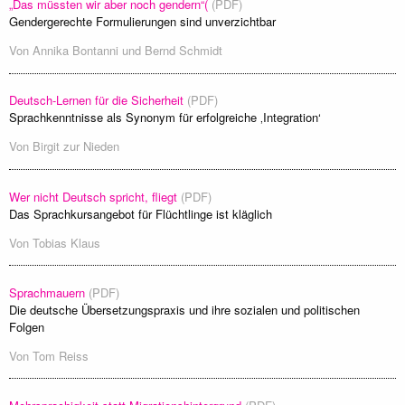
„Das müssten wir aber noch gendern“(
(PDF)
Gendergerechte Formulierungen sind unverzichtbar
Von
Annika Bontanni und Bernd Schmidt
Deutsch-Lernen für die Sicherheit
(PDF)
Sprachkenntnisse als Synonym für erfolgreiche ‚Integration‘
Von
Birgit zur Nieden
Wer nicht Deutsch spricht, fliegt
(PDF)
Das Sprachkursangebot für Flüchtlinge ist kläglich
Von
Tobias Klaus
Sprachmauern
(PDF)
Die deutsche Übersetzungspraxis und ihre sozialen und politischen
Folgen
Von
Tom Reiss