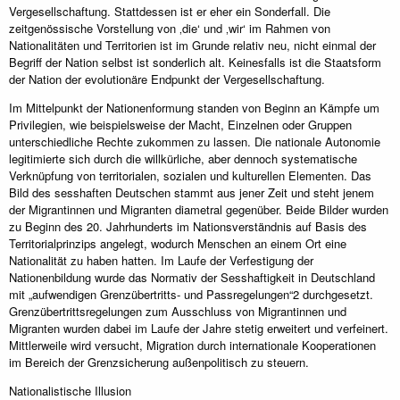
Vergesellschaftung. Stattdessen ist er eher ein Sonderfall. Die
zeitgenössische Vorstellung von ‚die‘ und ‚wir‘ im Rahmen von
Nationalitäten und Territorien ist im Grunde relativ neu, nicht einmal der
Begriff der Nation selbst ist sonderlich alt. Keinesfalls ist die Staatsform
der Nation der evolutionäre Endpunkt der Vergesellschaftung.
Im Mittelpunkt der Nationenformung standen von Beginn an Kämpfe um
Privilegien, wie beispielsweise der Macht, Einzelnen oder Gruppen
unterschiedliche Rechte zukommen zu lassen. Die nationale Autonomie
legitimierte sich durch die willkürliche, aber dennoch systematische
Verknüpfung von territorialen, sozialen und kulturellen Elementen. Das
Bild des sesshaften Deutschen stammt aus jener Zeit und steht jenem
der Migrantinnen und Migranten diametral gegenüber. Beide Bilder wurden
zu Beginn des 20. Jahrhunderts im Nationsverständnis auf Basis des
Territorialprinzips angelegt, wodurch Menschen an einem Ort eine
Nationalität zu haben hatten. Im Laufe der Verfestigung der
Nationenbildung wurde das Normativ der Sesshaftigkeit in Deutschland
mit „aufwendigen Grenzübertritts- und Passregelungen“2 durchgesetzt.
Grenzübertrittsregelungen zum Ausschluss von Migrantinnen und
Migranten wurden dabei im Laufe der Jahre stetig erweitert und verfeinert.
Mittlerweile wird versucht, Migration durch internationale Kooperationen
im Bereich der Grenzsicherung außenpolitisch zu steuern.
Nationalistische Illusion