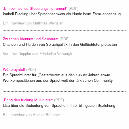
„Ein politisches Steuerungsinstrument“
(PDF)
Isabell Riedling über Sprachnachweis als Hürde beim Familiennachzug
Ein Interview von
Matthias Weinzierl
Zwischen Identität und Solidarität
(PDF)
Chancen und Hürden von Sprachpolitik in den Geflüchtetenprotesten
Von
Lisa Doppler und Friederike Vorwergk
Wörterayntoff
(PDF)
Ein Sprachführer für „Gastarbeiter“ aus den 1960er Jahren sowie
Wortkompositionen aus der Sprachwelt der türkischen Community
„Bring den fucking Müll runter“
(PDF)
Lisa über die Bedeutung von Sprache in ihrer bilingualen Beziehung
Ein Interview von
Andrea Böttcher