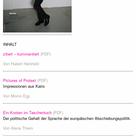
INHALT
zitiert – kommentiert
(PDF)
Von
Hubert Heinhold
Pictures of Protest
(PDF)
Impressionen aus Kairo
Von
Momo Egy
Ein Knoten im Taschentuch
(PDF)
Der politische Gehalt der Sprache der europäischen Abschiebungspolitik.
Von
Alena Thiem