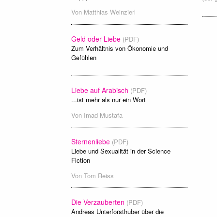
Von
Matthias Weinzierl
Geld oder Liebe
(PDF)
Zum Verhältnis von Ökonomie und
Gefühlen
Liebe auf Arabisch
(PDF)
...ist mehr als nur ein Wort
Von
Imad Mustafa
Sternenliebe
(PDF)
Liebe und Sexualität in der Science
Fiction
Von
Tom Reiss
Die Verzauberten
(PDF)
Andreas Unterforsthuber über die