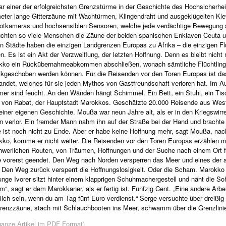
r einer der erfolgreichsten Grenzstürme in der Geschichte des Hochsicherhei
eter lange Gitterzäune mit Wachtürmen, Klingendraht und ausgeklügelten Klet
rotkameras und hochsensiblen Sensoren, welche jede verdächtige Bewegung s
chten so viele Menschen die Zäune der beiden spanischen Enklaven Ceuta und 
n Städte haben die einzigen Landgrenzen Europas zu Afrika – die einzigen F
n. Es ist ein Akt der Verzweiflung, der letzten Hoffnung. Denn es bleibt nicht
kko ein Rückübernahmeabkommen abschließen, wonach sämtliche Flüchtlinge
kgeschoben werden können. Für die Reisenden vor den Toren Europas ist das
andet, welches für sie jeden Mythos von Gastfreundschaft verloren hat. Im A
r sind feucht. An den Wänden hängt Schimmel. Ein Bett, ein Stuhl, ein Tis
von Rabat, der Hauptstadt Marokkos. Geschätzte 20.000 Reisende aus West- 
einer eigenen Geschichte. Moußa war neun Jahre alt, als er in den Kriegswirr
 verlor. Ein fremder Mann nahm ihn auf der Straße bei der Hand und brachte i
 ist noch nicht zu Ende. Aber er habe keine Hoffnung mehr, sagt Moußa, nach
ko, komme er nicht weiter. Die Reisenden vor den Toren Europas erzählen mi
werlichen Routen, von Träumen, Hoffnungen und der Suche nach einem Ort für
e vorerst geendet. Den Weg nach Norden versperren das Meer und eines de
 Den Weg zurück versperrt die Hoffnungslosigkeit. Oder die Scham. Marokko
unge Ivorer sitzt hinter einem klapprigen Schuhmachergestell und näht die 
m“, sagt er dem Marokkaner, als er fertig ist. Fünfzig Cent. „Eine andere Arbe
lich sein, wenn du am Tag fünf Euro verdienst.“ Serge versuchte über dreißig 
renzzäune, stach mit Schlauchbooten ins Meer, schwamm über die Grenzlinien
ganze Artikel im PDF Format)