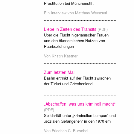
Prostitution bei Münchenstift
Ein Interview von
Matthias Weinzierl
Liebe in Zeiten des Transits
(PDF)
Über die Flucht nigerianischer Frauen
und den ökonomischen Nutzen von
Paarbeziehungen
Von
Kristin Kastner
Zum letzten Mal
Bashir ertrinkt auf der Flucht zwischen
der Türkei und Griechenland
„Abschaffen, was uns kriminell macht“
(PDF)
Solidarität unter „kriminellen Lumpen“ und
„sozialen Gefangenen“ in den 1970 ern
Von
Friedrich C. Burschel