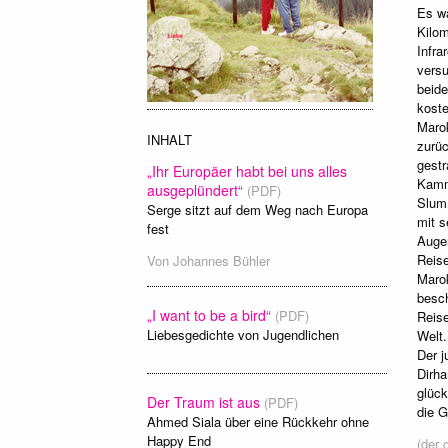
Es wa
Kilom
Infra
versu
beide
koste
Maro
INHALT
zurüc
gestr
„Ihr Europäer habt bei uns alles
Kamme
ausgeplündert“
(PDF)
Slum 
Serge sitzt auf dem Weg nach Europa
mit s
fest
Augen
Reise
Von
Johannes Bühler
Marok
besch
„I want to be a bird“
(PDF)
Reis
Liebesgedichte von Jugendlichen
Welt.
Der j
Dirha
glück
Der Traum ist aus
(PDF)
die G
Ahmed Siala über eine Rückkehr ohne
Happy End
(der 