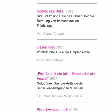
Romeo und Julia
(PDF)
Rita Braaz und Sascha Hübner über die
Beratung von homosexuellen
Flüchtlingen
Von
Agnes Andrae
Gezeichnet
(PDF)
Vorabdrucke aus einer Graphic Novel
Von
Sabine Mayer
„Bist du jetzt ein toller Mann oder ein
Arsch?“
(PDF)
Guido Vael über die Anfänge der
Schwulenbewegung in München
Ein Interview von
Philipp Gufler
Ein schwarzes Loch
(PDF)