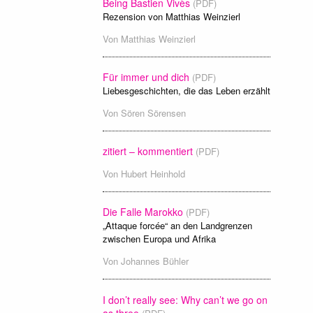
Being Bastien Vivès
(PDF)
Rezension von Matthias Weinzierl
Von
Matthias Weinzierl
Für immer und dich
(PDF)
Liebesgeschichten, die das Leben erzählt
Von
Sören Sörensen
zitiert – kommentiert
(PDF)
Von
Hubert Heinhold
Die Falle Marokko
(PDF)
„Attaque forcée“ an den Landgrenzen
zwischen Europa und Afrika
Von
Johannes Bühler
I don’t really see: Why can’t we go on
as three