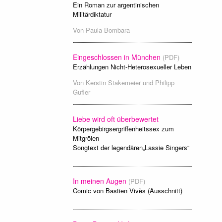
Ein Roman zur argentinischen
Militärdiktatur
Von
Paula Bombara
Eingeschlossen in München
(PDF)
Erzählungen Nicht-Heterosexueller Leben
Von
Kerstin Stakemeier und Philipp
Gufler
Liebe wird oft überbewertet
Körpergebirgsergriffenheitssex zum
Mitgrölen
Songtext der legendären„Lassie Singers“
In meinen Augen
(PDF)
Comic von Bastien Vivès (Ausschnitt)