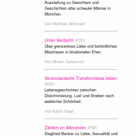
Ausstellung zu Gesichtern und
Geschichten alter schwuler Männer in
München.
Von
Matthias Weinzierl
Unter Verdacht
(PDF)
Über grenzenlose Liebe und behördliches
Misstrauen in binationalen Ehen
Von
Miriam Gutekunst
Venezolanische Transformistas lieben
(PDF)
Lebensgeschichten zwischen
Diskriminierung, Lust und Streben nach
weiblicher Schönheit
Von
Katrin Vogel
Zärtlich im Altersheim
(PDF)
Siegfried Benker zu Liebe, Sexualität und