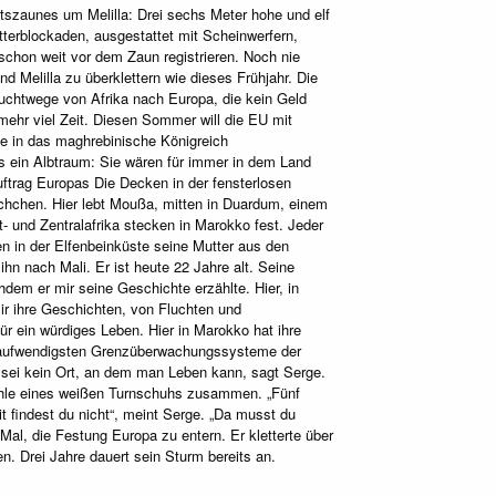
tszaunes um Melilla: Drei sechs Meter hohe und elf
terblockaden, ausgestattet mit Scheinwerfern,
chon weit vor dem Zaun registrieren. Noch nie
Melilla zu überklettern wie dieses Frühjahr. Die
luchtwege von Afrika nach Europa, die kein Geld
 mehr viel Zeit. Diesen Sommer will die EU mit
 in das maghrebinische Königreich
 ein Albtraum: Sie wären für immer in dem Land
uftrag Europas Die Decken in der fensterlosen
chchen. Hier lebt Moußa, mitten in Duardum, einem
und Zentralafrika stecken in Marokko fest. Jeder
en in der Elfenbeinküste seine Mutter aus den
hn nach Mali. Er ist heute 22 Jahre alt. Seine
dem er mir seine Geschichte erzählte. Hier, in
r ihre Geschichten, von Fluchten und
 ein würdiges Leben. Hier in Marokko hat ihre
r aufwendigsten Grenzüberwachungssysteme der
 sei kein Ort, an dem man Leben kann, sagt Serge.
Sohle eines weißen Turnschuhs zusammen. „Fünf
it findest du nicht“, meint Serge. „Da musst du
Mal, die Festung Europa zu entern. Er kletterte über
. Drei Jahre dauert sein Sturm bereits an.