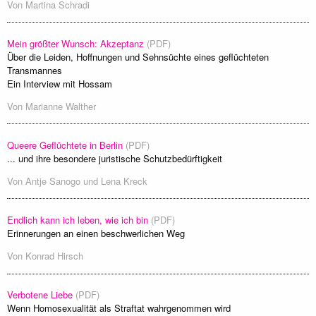
Von
Martina Schradi
Mein größter Wunsch: Akzeptanz
(PDF)
Über die Leiden, Hoffnungen und Sehnsüchte eines geflüchteten
Transmannes
Ein Interview mit Hossam
Von
Marianne Walther
Queere Geflüchtete in Berlin
(PDF)
... und ihre besondere juristische Schutzbedürftigkeit
Von
Antje Sanogo
und
Lena Kreck
Endlich kann ich leben, wie ich bin
(PDF)
Erinnerungen an einen beschwerlichen Weg
Von
Konrad Hirsch
Verbotene Liebe
(PDF)
Wenn Homosexualität als Straftat wahrgenommen wird