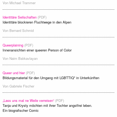
Von
Michael Trammer
Identitäre Seilschaften
(PDF)
Identitäre blockieren Fluchtwege in den Alpen
Von
Bernard Schmid
Queerplaining
(PDF)
Innenansichten einer queeren Person of Color
Von
Naim Balıkavlayan
Queer und hier
(PDF)
Bildungsmaterial für den Umgang mit LGBTTIQ* in Unterkünften
Von
Gabriele Fischer
„Lass uns mal ne Weile verreisen“
(PDF)
Tanja und Krysty möchten mit ihrer Tochter angstfrei leben.
Ein biografischer Comic