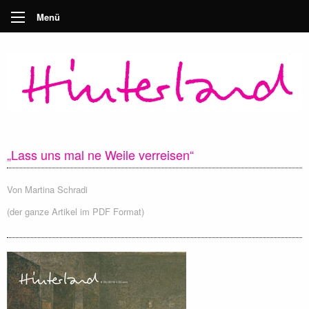
Menü
„Lass uns mal ne Weile verreisen“
Von
Martina Schradi
(der ganze Artikel im PDF Format)