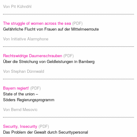
Von
Pit Kühnöhl
The struggle of women across the sea
(PDF)
Gefährliche Flucht von Frauen auf der Mittelmeerroute
Von
Initiative Alarmphone
Rechtswidrige Daumenschrauben
(PDF)
Über die Streichung von Geldleistungen in Bamberg
Von
Stephan Dünnwald
Bayern regiert!
(PDF)
State of the union –
Söders Regierungsprogramm
Von
Bernd Mesovic
Security, Insecurity
(PDF)
Das Problem der Gewalt durch Securitypersonal