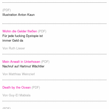
(PDF)
Illustration Anton Kaun
Wohin die Gelder fließen
(PDF)
Für jede fucking Dystopie ist
immer Geld da
Von
Ruth Lieser
Mein Anwalt in Unterhosen
(PDF)
Nachruf auf Hartmut Wächtler
Von
Matthias Weinzierl
Death by the Ocean
(PDF)
Von
Guy-El Mabiala
(PDF)