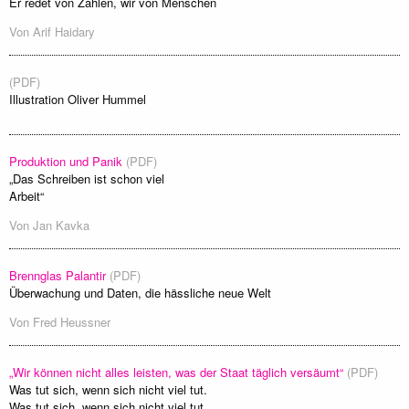
Er redet von Zahlen, wir von Menschen
Von
Arif Haidary
(PDF)
Illustration Oliver Hummel
Produktion und Panik
(PDF)
„Das Schreiben ist schon viel
Arbeit“
Von
Jan Kavka
Brennglas Palantir
(PDF)
Überwachung und Daten, die hässliche neue Welt
Von
Fred Heussner
„Wir können nicht alles leisten, was der Staat täglich versäumt“
(PDF)
Was tut sich, wenn sich nicht viel tut.
Was tut sich, wenn sich nicht viel tut