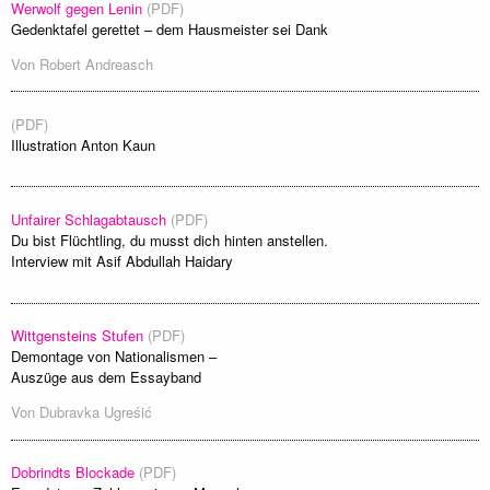
Werwolf gegen Lenin
(PDF)
Gedenktafel gerettet – dem Hausmeister sei Dank
Von
Robert Andreasch
(PDF)
Illustration Anton Kaun
Unfairer Schlagabtausch
(PDF)
Du bist Flüchtling, du musst dich hinten anstellen.
Interview mit Asif Abdullah Haidary
Wittgensteins Stufen
(PDF)
Demontage von Nationalismen –
Auszüge aus dem Essayband
Von
Dubravka Ugreśić
Dobrindts Blockade
(PDF)