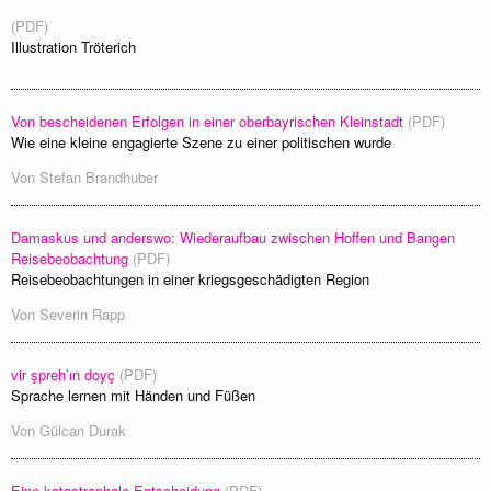
(PDF)
Illustration Tröterich
Von bescheidenen Erfolgen in einer oberbayrischen Kleinstadt
(PDF)
Wie eine kleine engagierte Szene zu einer politischen wurde
Von
Stefan Brandhuber
Damaskus und anderswo: Wiederaufbau zwischen Hoffen und Bangen
Reisebeobachtung
(PDF)
Reisebeobachtungen in einer kriegsgeschädigten Region
Von
Severin Rapp
vir şpreh’ın doyç
(PDF)
Sprache lernen mit Händen und Füßen
Von
Gülcan Durak
Eine katastrophale Entscheidung
(PDF)