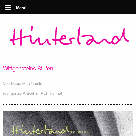
Menü
Wittgensteins Stufen
Von
Dubravka Ugreśić
(der ganze Artikel im PDF Format)