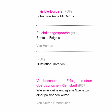
Invisible Borders
(PDF)
Fotos von Anna McCarthy
Flüchtlingsgespräche
(PDF)
Staffel 2 Folge 5
Von
Human
(PDF)
Illustration Tröterich
Von bescheidenen Erfolgen in einer
oberbayrischen Kleinstadt
(PDF)
Wie eine kleine engagierte Szene zu
einer politischen wurde
Von
Stefan Brandhuber