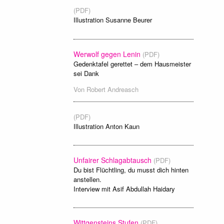
(PDF)
Illustration Susanne Beurer
Werwolf gegen Lenin
(PDF)
Gedenktafel gerettet – dem Hausmeister
sei Dank
Von
Robert Andreasch
(PDF)
Illustration Anton Kaun
Unfairer Schlagabtausch
(PDF)
Du bist Flüchtling, du musst dich hinten
anstellen.
Interview mit Asif Abdullah Haidary
Wittgensteins Stufen
(PDF)