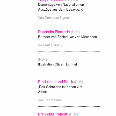
Demontage von Nationalismen –
Auszüge aus dem Essayband
Von
Dubravka Ugreśić
Dobrindts Blockade
(PDF)
Er redet von Zahlen, wir von Menschen
Von
Arif Haidary
(PDF)
Illustration Oliver Hummel
Produktion und Panik
(PDF)
„Das Schreiben ist schon viel
Arbeit“
Von
Jan Kavka
Brennglas Palantir
(PDF)