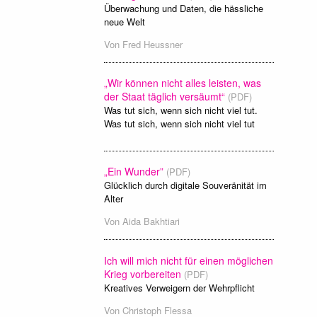
Überwachung und Daten, die hässliche
neue Welt
Von
Fred Heussner
„Wir können nicht alles leisten, was
der Staat täglich versäumt“
(PDF)
Was tut sich, wenn sich nicht viel tut.
Was tut sich, wenn sich nicht viel tut
„Ein Wunder”
(PDF)
Glücklich durch digitale Souveränität im
Alter
Von
Aida Bakhtiari
Ich will mich nicht für einen möglichen
Krieg vorbereiten
(PDF)
Kreatives Verweigern der Wehrpflicht
Von
Christoph Flessa