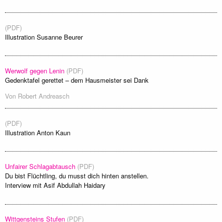
(PDF)
Illustration Susanne Beurer
Werwolf gegen Lenin
(PDF)
Gedenktafel gerettet – dem Hausmeister sei Dank
Von
Robert Andreasch
(PDF)
Illustration Anton Kaun
Unfairer Schlagabtausch
(PDF)
Du bist Flüchtling, du musst dich hinten anstellen.
Interview mit Asif Abdullah Haidary
Wittgensteins Stufen
(PDF)