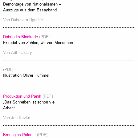
Demontage von Nationalismen –
Auszüge aus dem Essayband
Von
Dubravka Ugreśić
Dobrindts Blockade
(PDF)
Er redet von Zahlen, wir von Menschen
Von
Arif Haidary
(PDF)
Illustration Oliver Hummel
Produktion und Panik
(PDF)
„Das Schreiben ist schon viel
Arbeit“
Von
Jan Kavka
Brennglas Palantir
(PDF)