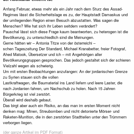
Anfang Februar, etwas mehr als ein Jahr nach dem Sturz des Assad-
Regimes lässt die Sicherheitslage es zu, der Hauptstadt Damaskus und
der umliegenden Region einen Besuch abzustatten. Was sagen die
Menschen? Wie hat sich ihr Leben seitdem verändert?
Pauschal lässt sich diese Frage kaum beantworten, zu heterogen ist die
Bevölkerung, zu unterschiedlich sind die Meinungen.
Gerne hätten wir – Antonia Titze von der österreichi –
schen Tageszeitung Der Standard, Michael Kranabetter, freier Fotograf,
Ahed Matook, Übersetzer und ich – mit Angehörigen aller
Bevölkerungsgruppen gesprochen. Das jedoch gestaltet sich der schieren
Vielzahl wegen als schwierig.
Um mit ersten Beobachtungen anzufangen: An der jordanischen Grenze
zu Syrien stauen sich die vollen
Lastkraftwagen, die Baumaterial ins Land liefern und leere Laster, die
nach Jordanien fahren, um Nachschub zu holen. Nach 15 Jahren
Bürgerkrieg ist viel zerstört.
Überall wird deshalb gebaut.
Das birgt aber auch ein Risiko, an das man im ersten Moment nicht
denken mag: Minen, Streubomben und nicht detonierte Mörser- und
Raketen-Munition, die in den zerstörten Stadtteilen unter den Trümmern
verborgen liegen.
(der ganze Artikel im PDF Format)