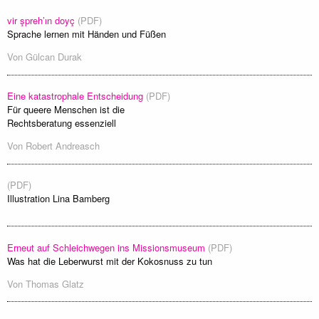
vir şpreh’ın doyç
(PDF)
Sprache lernen mit Händen und Füßen
Von
Gülcan Durak
Eine katastrophale Entscheidung
(PDF)
Für queere Menschen ist die
Rechtsberatung essenziell
Von
Robert Andreasch
(PDF)
Illustration Lina Bamberg
Erneut auf Schleichwegen ins Missionsmuseum
(PDF)
Was hat die Leberwurst mit der Kokosnuss zu tun
Von
Thomas Glatz