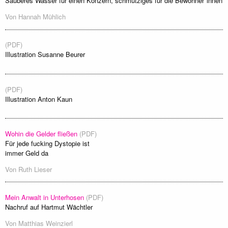
Sauberes Wasser für einen Konzern, schmutziges für die Bewohner*innen
Von
Hannah Mühlich
(PDF)
Illustration Susanne Beurer
(PDF)
Illustration Anton Kaun
Wohin die Gelder fließen
(PDF)
Für jede fucking Dystopie ist
immer Geld da
Von
Ruth Lieser
Mein Anwalt in Unterhosen
(PDF)
Nachruf auf Hartmut Wächtler
Von
Matthias Weinzierl