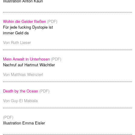
Illustration Anton Kaun
Wohin die Gelder fließen
(PDF)
Für jede fucking Dystopie ist
immer Geld da
Von
Ruth Lieser
Mein Anwalt in Unterhosen
(PDF)
Nachruf auf Hartmut Wächtler
Von
Matthias Weinzierl
Death by the Ocean
(PDF)
Von
Guy-El Mabiala
(PDF)
Illustration Emma Eisler