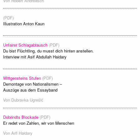
Von
Robert Andreasch
(PDF)
Illustration Anton Kaun
Unfairer Schlagabtausch
(PDF)
Du bist Flüchtling, du musst dich hinten anstellen.
Interview mit Asif Abdullah Haidary
Wittgensteins Stufen
(PDF)
Demontage von Nationalismen –
Auszüge aus dem Essayband
Von
Dubravka Ugreśić
Dobrindts Blockade
(PDF)
Er redet von Zahlen, wir von Menschen
Von
Arif Haidary