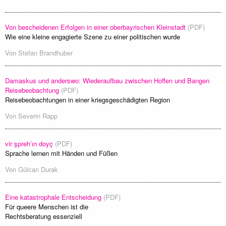
Von bescheidenen Erfolgen in einer oberbayrischen Kleinstadt
(PDF)
Wie eine kleine engagierte Szene zu einer politischen wurde
Von
Stefan Brandhuber
Damaskus und anderswo: Wiederaufbau zwischen Hoffen und Bangen
Reisebeobachtung
(PDF)
Reisebeobachtungen in einer kriegsgeschädigten Region
Von
Severin Rapp
vir şpreh’ın doyç
(PDF)
Sprache lernen mit Händen und Füßen
Von
Gülcan Durak
Eine katastrophale Entscheidung
(PDF)
Für queere Menschen ist die
Rechtsberatung essenziell