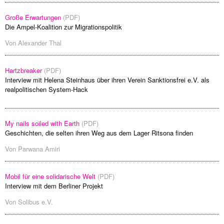
Große Erwartungen
(PDF)
Die Ampel-Koalition zur Migrationspolitik
Von
Alexander Thal
Hartzbreaker
(PDF)
Interview mit Helena Steinhaus über ihren Verein Sanktionsfrei e.V. als
realpolitischen System-Hack
My nails soiled with Earth
(PDF)
Geschichten, die selten ihren Weg aus dem Lager Ritsona finden
Von
Parwana Amiri
Mobil für eine solidarische Welt
(PDF)
Interview mit dem Berliner Projekt
Von
Solibus e.V.