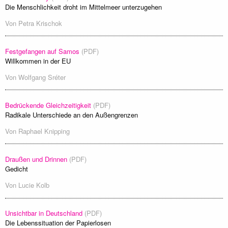
Die Menschlichkeit droht im Mittelmeer unterzugehen
Von
Petra Krischok
Festgefangen auf Samos
(PDF)
Willkommen in der EU
Von
Wolfgang Sréter
Bedrückende Gleichzeitigkeit
(PDF)
Radikale Unterschiede an den Außengrenzen
Von
Raphael Knipping
Draußen und Drinnen
(PDF)
Gedicht
Von
Lucie Kolb
Unsichtbar in Deutschland
(PDF)
Die Lebenssituation der Papierlosen