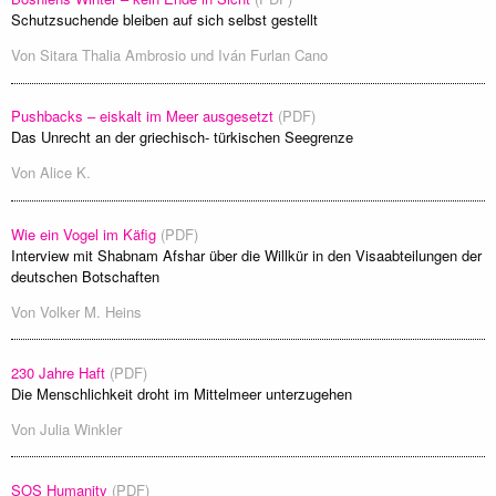
Schutzsuchende bleiben auf sich selbst gestellt
Von
Sitara Thalia Ambrosio
und
Iván Furlan Cano
Pushbacks – eiskalt im Meer ausgesetzt
(PDF)
Das Unrecht an der griechisch- türkischen Seegrenze
Von
Alice K.
Wie ein Vogel im Käfig
(PDF)
Interview mit Shabnam Afshar über die Willkür in den Visaabteilungen der
deutschen Botschaften
Von
Volker M. Heins
230 Jahre Haft
(PDF)
Die Menschlichkeit droht im Mittelmeer unterzugehen
Von
Julia Winkler
SOS Humanity
(PDF)