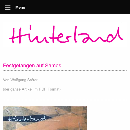
Menü
Festgefangen auf Samos
Von
Wolfgang Sréter
(der ganze Artikel im PDF Format)