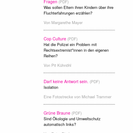
Fragen
(PDF)
Was sollen Eltern ihren Kindern über ihre
Fluchterfahrungen erzählen?
Von
Margarethe Mayer
Cop Culture
(PDF)
Hat die Polizei ein Problem mit
Rechtsextremist*innen in den eigenen
Reihen?
Von
Pit Kühnöhl
Darf keine Antwort sein.
(PDF)
Isolation
Eine Fotostrecke von
Michael Trammer
Grüne Braune
(PDF)
Sind Ökologie und Umweltschutz
automatisch links?