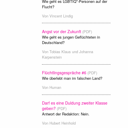
Wie geht es LGBTIQ*-Personen auf der
Flucht?
Von
Vincent Lindig
Angst vor der Zukunft
(PDF)
Wie geht es jungen Geflüchteten in
Deutschland?
Von
Tobias Klaus
und
Johanna
Karpenstein
Flüchtlingsgespräche #6
(PDF)
Wie überlebt man im falschen Land?
Von
Human
Darf es eine Duldung zweiter Klasse
geben?
(PDF)
Antwort der Redaktion: Nein.
Von
Hubert Heinhold