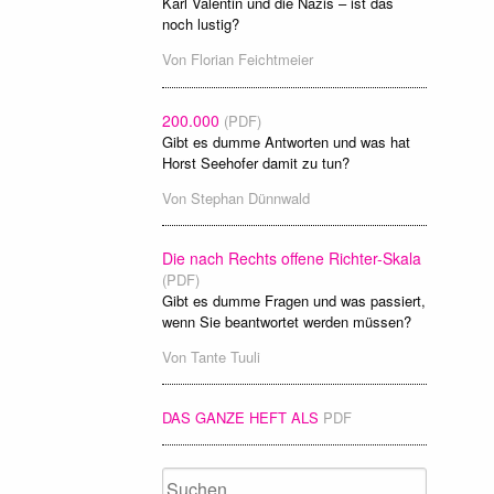
Karl Valentin und die Nazis – ist das
noch lustig?
Von
Florian Feichtmeier
200.000
(PDF)
Gibt es dumme Antworten und was hat
Horst Seehofer damit zu tun?
Von
Stephan Dünnwald
Die nach Rechts offene Richter-Skala
(PDF)
Gibt es dumme Fragen und was passiert,
wenn Sie beantwortet werden müssen?
Von
Tante Tuuli
DAS GANZE HEFT ALS
PDF
Suchen