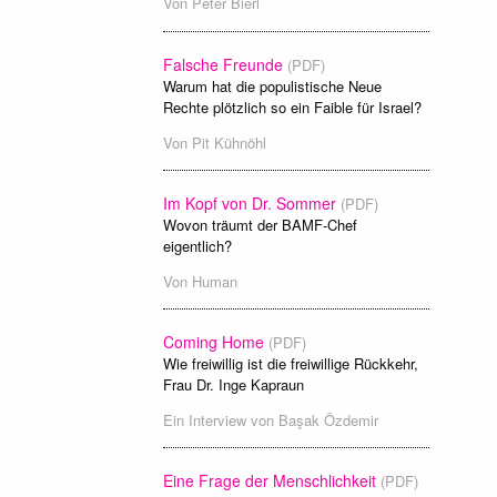
Von
Peter Bierl
Falsche Freunde
(PDF)
Warum hat die populistische Neue
Rechte plötzlich so ein Faible für Israel?
Von
Pit Kühnöhl
Im Kopf von Dr. Sommer
(PDF)
Wovon träumt der BAMF-Chef
eigentlich?
Von
Human
Coming Home
(PDF)
Wie freiwillig ist die freiwillige Rückkehr,
Frau Dr. Inge Kapraun
Ein Interview von
Başak Özdemir
Eine Frage der Menschlichkeit
(PDF)