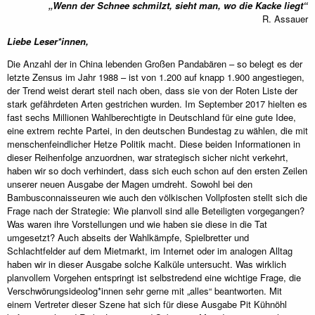
„Wenn der Schnee schmilzt, sieht man, wo die Kacke liegt“
R. Assauer
Liebe Leser*innen,
Die Anzahl der in China lebenden Großen Pandabären – so belegt es der
letzte Zensus im Jahr 1988 – ist von 1.200 auf knapp 1.900 angestiegen,
der Trend weist derart steil nach oben, dass sie von der Roten Liste der
stark gefährdeten Arten gestrichen wurden. Im September 2017 hielten es
fast sechs Millionen Wahlberechtigte in Deutschland für eine gute Idee,
eine extrem rechte Partei, in den deutschen Bundestag zu wählen, die mit
menschenfeindlicher Hetze Politik macht. Diese beiden Informationen in
dieser Reihenfolge anzuordnen, war strategisch sicher nicht verkehrt,
haben wir so doch verhindert, dass sich euch schon auf den ersten Zeilen
unserer neuen Ausgabe der Magen umdreht. Sowohl bei den
Bambusconnaisseuren wie auch den völkischen Vollpfosten stellt sich die
Frage nach der Strategie: Wie planvoll sind alle Beteiligten vorgegangen?
Was waren ihre Vorstellungen und wie haben sie diese in die Tat
umgesetzt? Auch abseits der Wahlkämpfe, Spielbretter und
Schlachtfelder auf dem Mietmarkt, im Internet oder im analogen Alltag
haben wir in dieser Ausgabe solche Kalküle untersucht. Was wirklich
planvollem Vorgehen entspringt ist selbstredend eine wichtige Frage, die
Verschwörungsideolog*innen sehr gerne mit „alles“ beantworten. Mit
einem Vertreter dieser Szene hat sich für diese Ausgabe Pit Kühnöhl