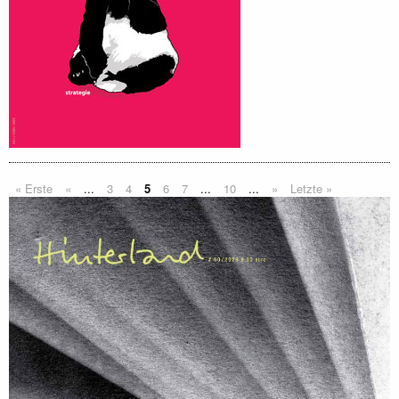
« Erste
«
...
3
4
5
6
7
...
10
...
»
Letzte »