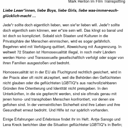
Mark Renton im Film Trainspotting
Liebe Leser*innen, liebe Boys, liebe Girls, liebe was-immer-euch-
glücklich-macht …
Jede*r sollte doch eigentlich lieben, wen sie*er lieben will. Jede*r sollte
doch eigentlich sein können, wer er*sie sein will. Das klingt so banal und
ist doch so kompliziert. Sobald sich Staaten und Kulturen in die
Privatsphäre der Menschen einmischen, wird es sogar gefährlich.
Begehren wird mit Verfolgung quittiert, Abweichung mit Ausgrenzung. In
weltweit 72 Staaten ist Homosexualität illegal, in noch mehr Ländern
werden Homo- und Transsexuelle gesellschaftlich verfolgt oder sogar von
ihren Familien ausgestoßen und bedroht.
Homosexualität ist in der EU als Fluchtgrund rechtlich gesichert, wird in
der Praxis aber oft nicht akzeptiert, weil die Behörden den Geflüchteten
nicht glauben oder die geflüchteten LGBTIQ*s aus nachvollziehbaren
Gründen ihre Orientierung und Identität nicht preisgeben. In den
Unterkünften, in die sie gepfercht werden, sind sie oftmals genau mit
jenen homo- und transphoben Menschen konfrontiert, vor denen sie
geflohen sind. In der vermeintlichen Sicherheit sind ihre Leben und ihre
Gesundheit erneut bedroht. Und Hilfe ist nur spärlich vorhanden.
Einige Erfahrungen und Erlebnisse findet ihr im Heft. Antje Sanogo und
Lena Kreck berichten über die Situation geflüchteter LGBTIQ*s in Berlin;