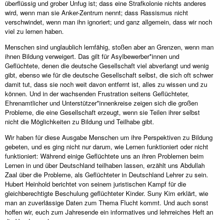
überflüssig und grober Unfug ist; dass eine Strafkolonie nichts anderes
wird, wenn man sie Anker-Zentrum nennt; dass Rassismus nicht
verschwindet, wenn man ihn ignoriert; und ganz allgemein, dass wir noch
viel zu lernen haben.
Menschen sind unglaublich lernfähig, stoßen aber an Grenzen, wenn man
ihnen Bildung verweigert. Das gilt für Asylbewerber*innen und
Geflüchtete, denen die deutsche Gesellschaft viel abverlangt und wenig
gibt, ebenso wie für die deutsche Gesellschaft selbst, die sich oft schwer
damit tut, dass sie noch weit davon entfernt ist, alles zu wissen und zu
können. Und in der wachsenden Frustration seitens Geflüchteter,
Ehrenamtlicher und Unterstützer*innenkreise zeigen sich die großen
Probleme, die eine Gesellschaft erzeugt, wenn sie Teilen ihrer selbst
nicht die Möglichkeiten zu Bildung und Teilhabe gibt.
Wir haben für diese Ausgabe Menschen um ihre Perspektiven zu Bildung
gebeten, und es ging nicht nur darum, wie Lernen funktioniert oder nicht
funktioniert: Während einige Geflüchtete uns an ihren Problemen beim
Lernen in und über Deutschland teilhaben lassen, erzählt uns Abdullah
Zaal über die Probleme, als Geflüchteter in Deutschland Lehrer zu sein.
Hubert Heinhold berichtet von seinem juristischen Kampf für die
gleichberechtigte Beschulung geflüchteter Kinder. Suny Kim erklärt, wie
man an zuverlässige Daten zum Thema Flucht kommt. Und auch sonst
hoffen wir, euch zum Jahresende ein informatives und lehrreiches Heft an