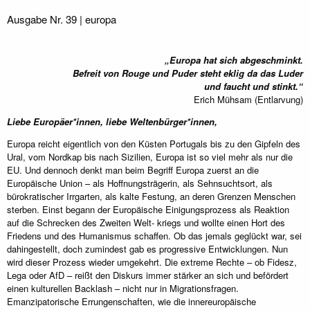
Ausgabe Nr. 39 | europa
„Europa hat sich abgeschminkt.
Befreit von Rouge und Puder steht eklig da das Luder
und faucht und stinkt.“
Erich Mühsam (Entlarvung)
Liebe Europäer*innen, liebe Weltenbürger*innen,
Europa reicht eigentlich von den Küsten Portugals bis zu den Gipfeln des
Ural, vom Nordkap bis nach Sizilien, Europa ist so viel mehr als nur die
EU. Und dennoch denkt man beim Begriff Europa zuerst an die
Europäische Union – als Hoffnungsträgerin, als Sehnsuchtsort, als
bürokratischer Irrgarten, als kalte Festung, an deren Grenzen Menschen
sterben. Einst begann der Europäische Einigungsprozess als Reaktion
auf die Schrecken des Zweiten Welt- kriegs und wollte einen Hort des
Friedens und des Humanismus schaffen. Ob das jemals geglückt war, sei
dahingestellt, doch zumindest gab es progressive Entwicklungen. Nun
wird dieser Prozess wieder umgekehrt. Die extreme Rechte – ob Fidesz,
Lega oder AfD – reißt den Diskurs immer stärker an sich und befördert
einen kulturellen Backlash – nicht nur in Migrationsfragen.
Emanzipatorische Errungenschaften, wie die innereuropäische