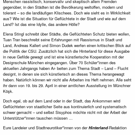
Menschen rassistisch, konservativ und skeptisch allem Fremden
gegenüber, in den Städten ist die Bevölkerung weltoffen, modern und
tolerant – so die landläufigen Klischees. Doch wie sieht es in Wirklichkeit
aus? Wie ist die Situation für Geflüchtete in der Stadt und wie auf dem
Land? Ist das eine Idylle, das andere Hölle?
Elena Stingl schreibt über Städte, die Geflüchteten Schutz bieten wollen,
Tuan Tran beschreibt seine Erfahrungen mit Rassismus in Stadt und
Land, Andreas Kallert und Simon Dudek werfen einen kritischen Blick auf
die Politik der CSU. Zusätzlich hat sich die Hinterland für diese Ausgabe
in neue Gefilde gewagt und ist eine künstlerische Kooperation mit der
Designschule München eingegangen. Über 70 Schüler*innen des
aktuellen Jahrgangs haben Ar- beiten zum Thema Stadt – Land – Flucht
designt, in denen sie sich künstlerisch an dieses Thema herangewagt
haben. Natürlich können wir nicht alle Arbeiten ins Heft nehmen. Alle seht
ihr dann von 19. bis 29. April in einer amtlichen Ausstellung im Münchner
Köşk.
Doch egal, ob auf dem Land oder in der Stadt, das Ankommen wird
Geflüchteten von staatlicher Seite aus kontinuierlich und systematisch
schwer gemacht – und selbst Sisyphos möchte nicht mit der Arbeit der
Unterstützer*innen tauschen müssen …
Eure Landeier und Stadtneurotiker*innen von der
Hinterland
-Redaktion