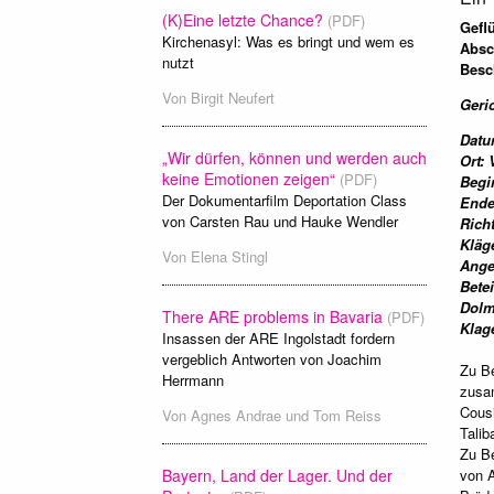
(K)Eine letzte Chance?
(PDF)
Geflu
Kirchenasyl: Was es bringt und wem es
Absc
nutzt
Besc
Von
Birgit Neufert
Geri
Datu
„Wir dürfen, können und werden auch
Ort:
keine Emotionen zeigen“
(PDF)
Begi
Der Dokumentarfilm Deportation Class
Ende
von Carsten Rau und Hauke Wendler
Rich
Kläg
Von
Elena Stingl
Ange
Betei
Dolm
There ARE problems in Bavaria
(PDF)
Klag
Insassen der ARE Ingolstadt fordern
vergeblich Antworten von Joachim
Zu Be
Herrmann
zusam
Cousi
Von
Agnes Andrae
und
Tom Reiss
Talib
Zu Be
von A
Bayern, Land der Lager. Und der