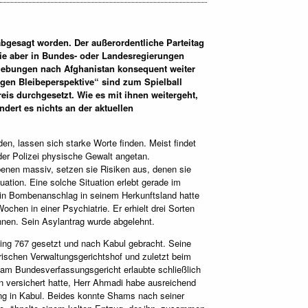
bgesagt worden. Der außerordentliche Parteitag
ie aber in Bundes- oder Landesregierungen
schiebungen nach Afghanistan konsequent weiter
ngen Bleibeperspektive“ sind zum Spielball
eis durchgesetzt. Wie es mit ihnen weitergeht,
dert es nichts an der aktuellen
n, lassen sich starke Worte finden. Meist findet
er Polizei physische Gewalt angetan.
enen massiv, setzen sie Risiken aus, denen sie
tuation. Eine solche Situation erlebt gerade im
Ein Bombenanschlag in seinem Herkunftsland hatte
ochen in einer Psychiatrie. Er erhielt drei Sorten
nen. Sein Asylantrag wurde abgelehnt.
ing 767 gesetzt und nach Kabul gebracht. Seine
erischen Verwaltungsgerichtshof und zuletzt beim
 am Bundesverfassungsgericht erlaubte schließlich
n versichert hatte, Herr Ahmadi habe ausreichend
ng in Kabul. Beides konnte Shams nach seiner