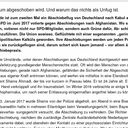
m abgeschoben wird. Und warum das nichts als Unfug ist.
de ist zum zweiten Mal ein Abschiebeflug von Deutschland nach Kabul a
SPD im Juni 2017 votierte gegen Abschiebungen nach Afghanistan. Wo s
en, votieren nicht nur SPD-Mitglieder, sondern auch Grüne dafür, Ab- 
hzuführen. Die Union sowieso. Geflüchtete mit einer sogenannten „geri
eipolitischen Kalküls geworden. Ihre Abschiebungen werden um jeden Pr
 sie zurückgeflogen sind, darum schert sich kaum jemand – vor allem än
hiebepraxis.
die Umstände, unter denen Abschiebungen aus Deutschland durchgesetzt werde
Verletzung grundlegender Menschenrechte statt. Oft wird den Menschen von d
iebungen, gerade nach Afghanistan, gefährden die Sicherheit der Abgeschob
 aus eigener Kraft entrinnen können, und werfen sie mittellos in eine Elendssi
t Shams Ahmadi, der bis vor kurzem in Passau lebte. Er ist 24 Jahre alt. 
 Hand verkrüppelt und ihn traumatisiert. Im Winter 2016 verbrachte er einige W
opharmaka, um nach seiner Entlassung einigermaßen angstfrei leben zu kön
. Januar 2017 wurde Shams von der Polizei abgeholt, am Abend in eine Boe
sanwältin hatte in mehreren Eilanträgen beim Verwaltungsgericht, beim Bay
sverfas- sungsgericht versucht, die Abschiebung zu verhindern. Der Richter
bschiebung, nachdem die zuständige Zentrale Ausländerbehörde Niederbayer
amente dabei, und obendrein den Kontakt zu einer psychosozialen Einrichtu