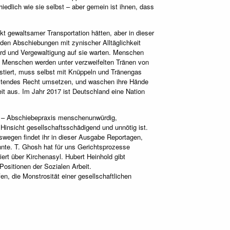
dlich wie sie selbst – aber gemein ist ihnen, dass
 gewaltsamer Transportation hätten, aber in dieser
inden Abschiebungen mit zynischer Alltäglichkeit
ord und Vergewaltigung auf sie warten. Menschen
. Menschen werden unter verzweifelten Tränen von
estiert, muss selbst mit Knüppeln und Tränengas
geltendes Recht umsetzen, und waschen ihre Hände
eit aus. Im Jahr 2017 ist Deutschland eine Nation
s – Abschiebepraxis menschenunwürdig,
 Hinsicht gesellschaftsschädigend und unnötig ist.
eswegen findet ihr in dieser Ausgabe Reportagen,
nte. T. Ghosh hat für uns Gerichtsprozesse
ert über Kirchenasyl. Hubert Heinhold gibt
 Positionen der Sozialen Arbeit.
en, die Monstrosität einer gesellschaftlichen