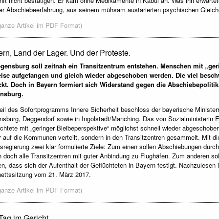
ft nicht bestätigen. Er kam ohne Medikamente in Kabul an. Was ihn erwartet
er Abschiebeerfahrung, aus seinem mühsam austarierten psychischen Gleich
ganze Artikel im PDF Format)
rn, Land der Lager. Und der Proteste.
egensburg soll zeitnah ein Transitzentrum entstehen. Menschen mit „geri
eise aufgefangen und gleich wieder abgeschoben werden. Die viel beschw
ickt. Doch in Bayern formiert sich Widerstand gegen die Abschiebepoliti
nsburg.
eil des Sofortprogramms Innere Sicherheit beschloss der bayerische Ministerra
sburg, Deggendorf sowie in Ingolstadt/Manching. Das von Sozialministerin Em
̈chtete mit „geringer Bleibeperspektive“ möglichst schnell wieder abgeschobe
er auf die Kommunen verteilt, sondern in den Transitzentren gesammelt. Mit d
sregierung zwei klar formulierte Ziele: Zum einen sollen Abschiebungen durch 
n doch alle Transitzentren mit guter Anbindung zu Flughäfen. Zum anderen so
n, dass sich der Aufenthalt der Geflüchteten in Bayern festigt. Nachzulesen ist
ettssitzung vom 21. März 2017.
ganze Artikel im PDF Format)
Tag im Gericht