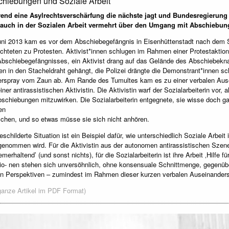
hiebungen und Soziale Arbeit
rend eine Asylrechtsverschärfung die nächste jagt und Bundesregierun
 auch in der Sozialen Arbeit vermehrt über den Umgang mit Abschiebung
ni 2013 kam es vor dem Abschiebegefängnis in Eisenhüttenstadt nach dem 
̈chteten zu Protesten. Aktivist*innen schlugen im Rahmen einer Protestaktion
bschiebegefängnisses, ein Aktivist drang auf das Gelände des Abschiebeknas
n in den Stacheldraht gehängt, die Polizei drängte die Demonstrant*innen 
erspray vom Zaun ab. Am Rande des Tumultes kam es zu einer verbalen Ause
iner antirassistischen Aktivistin. Die Aktivistin warf der Sozialarbeiterin vor, 
schiebungen mitzuwirken. Die Sozialarbeiterin entgegnete, sie wisse doch gar
en
hen, und so etwas müsse sie sich nicht anhören.
eschilderte Situation ist ein Beispiel dafür, wie unterschiedlich Soziale Ar
enommen wird. Für die Aktivistin aus der autonomen antirassistischen Szene 
emerhaltend’ (und sonst nichts), für die Sozialarbeiterin ist ihre Arbeit ‚Hilfe 
io- nen stehen sich unversöhnlich, ohne konsensuale Schnittmenge, gegenü
n Perspektiven – zumindest im Rahmen dieser kurzen verbalen Auseinanderse
ganze Artikel im PDF Format)