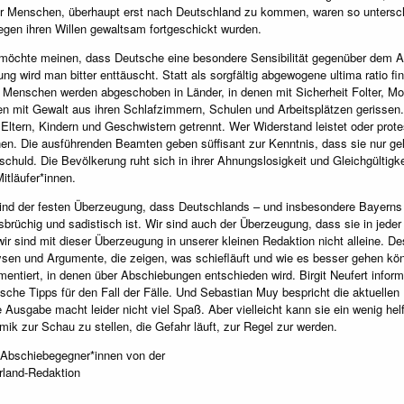
r Menschen, überhaupt erst nach Deutschland zu kommen, waren so unterschie
egen ihren Willen gewaltsam fortgeschickt wurden.
öchte meinen, dass Deutsche eine besondere Sensibilität gegenüber dem Akt
ng wird man bitter enttäuscht. Statt als sorgfältig abgewogene ultima ratio f
. Menschen werden abgeschoben in Länder, in denen mit Sicherheit Folter, M
n mit Gewalt aus ihren Schlafzimmern, Schulen und Arbeitsplätzen gerissen
 Eltern, Kindern und Geschwistern getrennt. Wer Widerstand leistet oder prot
en. Die ausführenden Beamten geben süffisant zur Kenntnis, dass sie nur 
schuld. Die Bevölkerung ruht sich in ihrer Ahnungslosigkeit und Gleichgültigk
itläufer*innen.
sind der festen Überzeugung, dass Deutschlands – und insbesondere Bayern
sbrüchig und sadistisch ist. Wir sind auch der Überzeugung, dass sie in jeder
ir sind mit dieser Überzeugung in unserer kleinen Redaktion nicht alleine. D
sen und Argumente, die zeigen, was schiefläuft und wie es besser gehen kön
entiert, in denen über Abschiebungen entschieden wird. Birgit Neufert informi
tische Tipps für den Fall der Fälle. Und Sebastian Muy bespricht die aktuellen
 Ausgabe macht leider nicht viel Spaß. Aber vielleicht kann sie ein wenig helf
ik zur Schau zu stellen, die Gefahr läuft, zur Regel zur werden.
 Abschiebegegner*innen von der
rland-Redaktion