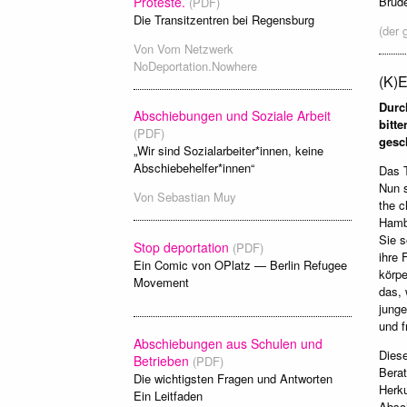
Brüd
Proteste.
(PDF)
Die Transitzentren bei Regensburg
(der 
Von
Vom Netzwerk
NoDeportation.Nowhere
(K)E
Durc
Abschiebungen und Soziale Arbeit
bitt
(PDF)
gesch
„Wir sind Sozialarbeiter*innen, keine
Abschiebehelfer*innen“
Das T
Nun s
Von
Sebastian Muy
the c
Hambu
Sie s
Stop deportation
(PDF)
ihre 
Ein Comic von OPlatz — Berlin Refugee
körp
Movement
das, 
junge
und f
Abschiebungen aus Schulen und
Diese
Betrieben
(PDF)
Berat
Die wichtigsten Fragen und Antworten
Herku
Ein Leitfaden
Absch