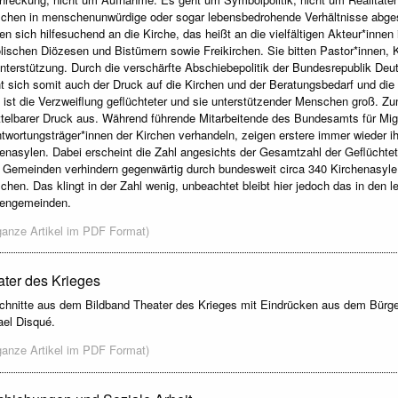
hen in menschenunwürdige oder sogar lebensbedrohende Verhältnisse abge
n sich hilfesuchend an die Kirche, das heißt an die vielfältigen Akteur*inne
lischen Diözesen und Bistümern sowie Freikirchen. Sie bitten Pastor*innen,
terstützung. Durch die verschärfte Abschiebepolitik der Bundesrepublik De
ht sich somit auch der Druck auf die Kirchen und der Beratungsbedarf und d
 ist die Verzweiflung geflüchteter und sie unterstützender Menschen groß. Z
telbarer Druck aus. Während führende Mitarbeitende des Bundesamts für Mig
twortungsträger*innen der Kirchen verhandeln, zeigen erstere immer wieder 
enasylen. Dabei erscheint die Zahl angesichts der Gesamtzahl der Geflüchte
 Gemeinden verhindern gegenwärtig durch bundesweit circa 340 Kirchenasyle 
hen. Das klingt in der Zahl wenig, unbeachtet bleibt hier jedoch das in de
hengemeinden.
ganze Artikel im PDF Format)
ter des Krieges
hnitte aus dem Bildband Theater des Krieges mit Eindrücken aus dem Bürg
el Disqué.
ganze Artikel im PDF Format)