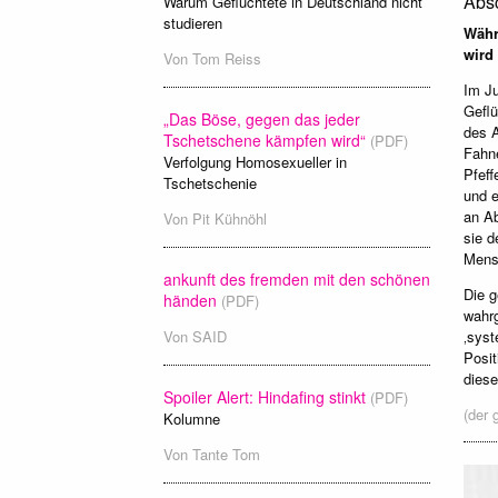
Absc
Warum Geflüchtete in Deutschland nicht
studieren
Wäh
wird
Von
Tom Reiss
Im Ju
Geflu
„Das Böse, gegen das jeder
des A
Tschetschene kämpfen wird“
(PDF)
Fahne
Verfolgung Homosexueller in
Pfeff
Tschetschenie
und e
an Ab
Von
Pit Kühnöhl
sie d
Mensc
ankunft des fremden mit den schönen
Die g
händen
(PDF)
wahrg
‚syst
Von
SAID
Posit
diese
Spoiler Alert: Hindafing stinkt
(PDF)
(der 
Kolumne
Von
Tante Tom