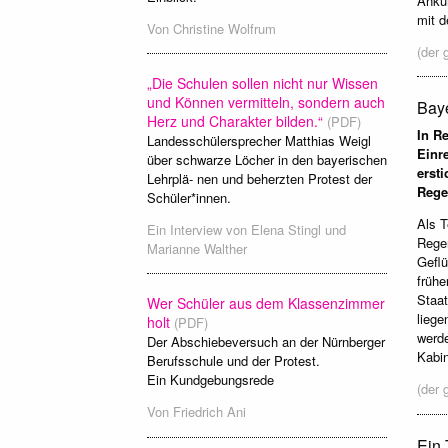
Ankun
mit d
Von
Christine Wolfrum
(der 
„Die Schulen sollen nicht nur Wissen
und Können vermitteln, sondern auch
Baye
Herz und Charakter bilden.“
(PDF)
In R
Landesschülersprecher Matthias Weigl
Einr
über schwarze Löcher in den bayerischen
erst
Lehrplä- nen und beherzten Protest der
Rege
Schüler*innen.
Als T
Ein Interview von
Elena Stingl
und
Regen
Marianne Walther
Geflu
früh
Staat
Wer Schüler aus dem Klassenzimmer
liege
holt
(PDF)
werde
Der Abschiebeversuch an der Nürnberger
Kabin
Berufsschule und der Protest.
Ein Kundgebungsrede
(der 
Von
Friedrich Ani
Ein 