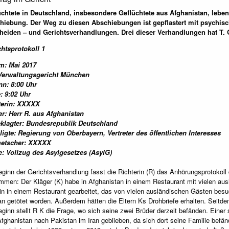
̈chtete in Deutschland, insbesondere Geflüchtete aus Afghanistan, leben 
hiebung. Der Weg zu diesen Abschiebungen ist gepflastert mit psychi
heiden – und Gerichtsverhandlungen. Drei dieser Verhandlungen hat T. Gho
chtsprotokoll 1
m: Mai 2017
 Verwaltungsgericht München
nn: 8:00 Uhr
: 9:02 Uhr
terin: XXXXX
er: Herr R. aus Afghanistan
klagter: Bundesrepublik Deutschland
ligte: Regierung von Oberbayern, Vertreter des öffentlichen Interesses
etscher: XXXXX
e: Vollzug des Asylgesetzes (AsylG)
ginn der Gerichtsverhandlung fasst die Richterin (R) das Anhörungsprotokoll 
men: Der Kläger (K) habe in Afghanistan in einem Restaurant mit vielen aus
n in einem Restaurant gearbeitet, das von vielen ausländischen Gästen besu
an getötet worden. Außerdem hätten die Eltern Ks Drohbriefe erhalten. Sei
ginn stellt R K die Frage, wo sich seine zwei Brüder derzeit befänden. Einer 
fghanistan nach Pakistan im Iran geblieben, da sich dort seine Familie befä