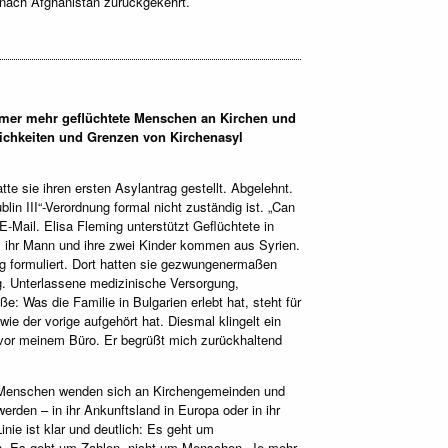
, nach Afghanistan zurückgekehrt.
mmer mehr geflüchtete Menschen an Kirchen und
lichkeiten und Grenzen von Kirchenasyl
te sie ihren ersten Asylantrag gestellt. Abgelehnt.
in III“-Verordnung formal nicht zuständig ist. „Can
-Mail. Elisa Fleming unterstützt Geflüchtete in
, ihr Mann und ihre zwei Kinder kommen aus Syrien.
nung formuliert. Dort hatten sie gezwungenermaßen
dig. Unterlassene medizinische Versorgung,
: Was die Familie in Bulgarien erlebt hat, steht für
wie der vorige aufgehört hat. Diesmal klingelt ein
or meinem Büro. Er begrüßt mich zurückhaltend
hr Menschen wenden sich an Kirchengemeinden und
den – in ihr Ankunftsland in Europa oder in ihr
inie ist klar und deutlich: Es geht um
en. Es geht um Zahlen, nicht um Menschen. Je mehr