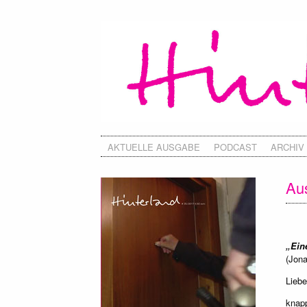
AKTUELLE AUSGABE
PODCAST
ARCHIV
Aus
„Ein
(Jona
Liebe
knap