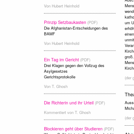
Mensc
Von
Hubert Heinhold
wende
katho
Prinzip Setzbaukasten
(PDF)
um Un
Die Afghanistan-Entscheidungen des
erhö
BAMF
einen
unmit
Von
Hubert Heinhold
Veran
Kirch
groß.
Ein Tag im Gericht
(PDF)
Mensc
Drei Klagen gegen den Vollzug des
Kirc
Asylgesetzes
Gerichtsprotokolle
(der 
Von
T. Ghosh
Thea
Die Richterin und ihr Urteil
Aussc
(PDF)
Micha
Kommentiert von
T. Ghosh
(der 
Blockieren geht über Studieren
(PDF)