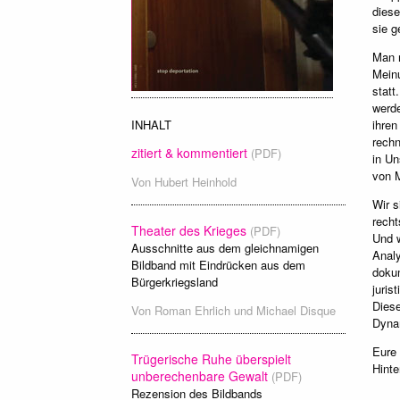
diese
sie g
Man m
Meinu
statt
werde
INHALT
ihren
rechn
zitiert & kommentiert
(PDF)
in Un
von M
Von
Hubert Heinhold
Wir 
recht
Theater des Krieges
(PDF)
Und w
Ausschnitte aus dem gleichnamigen
Analy
Bildband mit Eindrücken aus dem
dokum
Bürgerkriegsland
juris
Diese
Von
Roman Ehrlich
und
Michael Disque
Dynam
Eure
Trügerische Ruhe überspielt
Hinte
unberechenbare Gewalt
(PDF)
Rezension des Bildbands