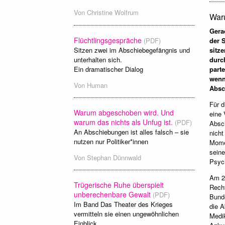
Von
Christine Wolfrum
Waru
Gera
Flüchtlingsgespräche
(PDF)
der 
Sitzen zwei im Abschiebegefängnis und
sitz
unterhalten sich.
durc
Ein dramatischer Dialog
part
wenn
Von
Human
Absc
Für 
Warum abgeschoben wird. Und
eine 
warum das nichts als Unfug ist.
(PDF)
Absch
An Abschiebungen ist alles falsch – sie
nicht
nutzen nur Politiker*innen
Momen
seine
Von
Stephan Dünnwald
Psych
Am 23
Trügerische Ruhe überspielt
Recht
unberechenbare Gewalt
(PDF)
Bunde
Im Band Das Theater des Krieges
die A
vermitteln sie einen ungewöhnlichen
Medik
Einblick.