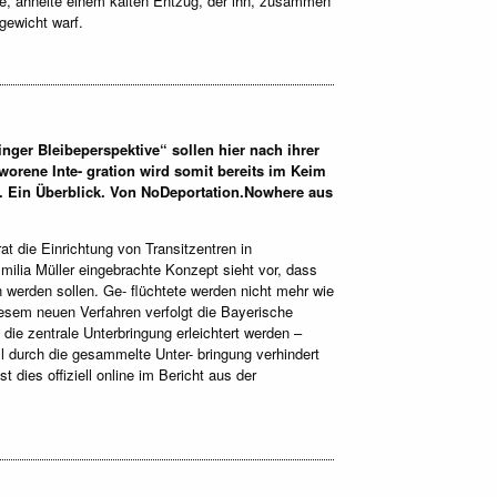
e, ähnelte einem kalten Entzug, der ihn, zusammen
gewicht warf.
nger Bleibeperspektive“ sollen hier nach ihrer
orene Inte- gration wird somit bereits im Keim
k. Ein Überblick. Von NoDeportation.Nowhere aus
t die Einrichtung von Transitzentren in
ilia Müller eingebrachte Konzept sieht vor, dass
n werden sollen. Ge- flüchtete werden nicht mehr wie
iesem neuen Verfahren verfolgt die Bayerische
die zentrale Unterbringung erleichtert werden –
ll durch die gesammelte Unter- bringung verhindert
 dies offiziell online im Bericht aus der