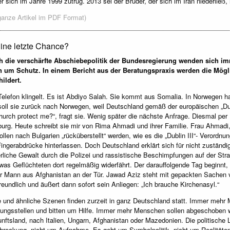
er sich im Jahre 1999 zutrug. 2013 sei der Bruder, der sich im Iran niederließ
ganze Artikel im PDF Format)
ine letzte Chance?
h die verschärfte Abschiebepolitik der Bundesregierung wenden sich i
en um Schutz. In einem Bericht aus der Beratungspraxis werden die Mög
ildert.
elefon klingelt. Es ist Abdiyo Salah. Sie kommt aus Somalia. In Norwegen hat
oll sie zurück nach Norwegen, weil Deutschland gemäß der europäischen „Dubl
hurch protect me?“, fragt sie. Wenig später die nächste Anfrage. Diesmal per E
rg. Heute schreibt sie mir von Rima Ahmadi und ihrer Familie. Frau Ahmadi
ollen nach Bulgarien „rücküberstellt“ werden, wie es die „Dublin III“- Verord
Fingerabdrücke hinterlassen. Doch Deutschland erklärt sich für nicht zustän
erliche Gewalt durch die Polizei und rassistische Beschimpfungen auf der Straße
was Geflüchteten dort regelmäßig widerfährt. Der darauffolgende Tag beginnt, 
r Mann aus Afghanistan an der Tür. Jawad Aziz steht mit gepackten Sachen v
reundlich und äußert dann sofort sein Anliegen: „Ich brauche Kirchenasyl.“
 und ähnliche Szenen finden zurzeit in ganz Deutschland statt. Immer me
ungsstellen und bitten um Hilfe. Immer mehr Menschen sollen abgeschoben wer
nftsland, nach Italien, Ungarn, Afghanistan oder Mazedonien. Die politische L
reckung, nicht um Aufnahme. Es geht um Symbolpolitik, nicht um Realität