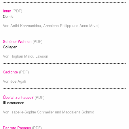
Intim
(PDF)
Comic
Von
Anthi Karvounidou
,
Annalena Philipp
und
Anna Mrvelj
Schöner Wohnen
(PDF)
Collagen
Von
Hogban Malou Lawson
Gedichte
(PDF)
Von
Joe Agafi
Überall zu Hause?
(PDF)
Illustrationen
Von
Isabelle-Sophie Schmeller
und
Magdalena Schmid
Der rote Papagei
(PDF)