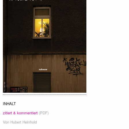
INHALT
zitiert & kommentiert
(PDF)
Von
Hubert Heinhold