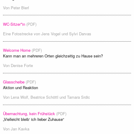
Von
Peter Bierl
WC-Sitzer*in
(PDF)
Eine Fotostrecke von
Jens Vogel
und
Sylvi Darvas
Welcome Home
(PDF)
Kann man an mehreren Orten gleichzeitig zu Hause sein?
Von
Denise Forte
Glasscheibe
(PDF)
Aktion und Reaktion
Von
Lena Wolf
,
Beatrice Schöttl
und
Tamara Srdic
Übernachtung, kein Frühstück
(PDF)
„Vielleicht bleib‘ ich lieber Zuhause“
Von
Jan Kavka