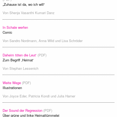
„Zuhause ist da, wo ich will“
Von
Shenja Vasanthi Kumari Danz
In Schale werfen
Comic
Von
Sandro Nordmann
,
Anna Wild
und
Lisa Schröder
Daheim töten die Leut‘
(PDF)
Zum Begriff ,Heimat‘
Von
Stephan Lessenich
Weite Wege
(PDF)
Illustrationen
Von
Joyce Eder
,
Patricia Kondi
und
Julia Harner
Der Sound der Regression
(PDF)
Über grüne und linke Heimattümmelei