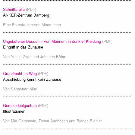
Schnittstelle
(PDF)
ANKER-Zentrum Bamberg
Eine Fotostrecke von
Mona Loch
Ungebetener Besuch – von Männern in dunkler Kleidung
(PDF)
Eingriff in das Zuhause
Von
Yunus Ziyal
und
Johanna Böhm
Grundrecht im Weg
(PDF)
Abschiebung kennt kein Zuhause
Von
Sebastian Muy
Gemeindeeigentum
(PDF)
Illustrationen
Von
Mia Goranovic
,
Tabea Äschbach
und
Bianca Bichler