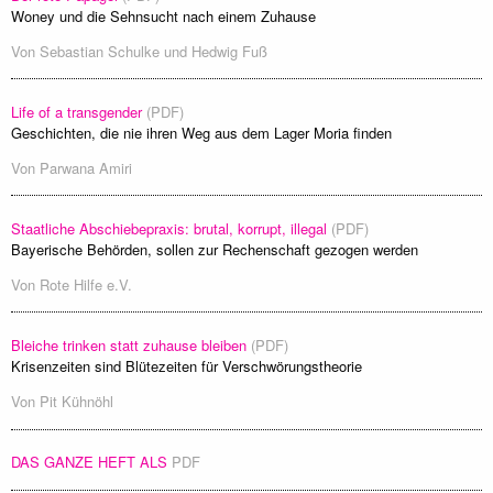
Woney und die Sehnsucht nach einem Zuhause
Von
Sebastian Schulke
und
Hedwig Fuß
Life of a transgender
(PDF)
Geschichten, die nie ihren Weg aus dem Lager Moria finden
Von
Parwana Amiri
Staatliche Abschiebepraxis: brutal, korrupt, illegal
(PDF)
Bayerische Behörden, sollen zur Rechenschaft gezogen werden
Von
Rote Hilfe e.V.
Bleiche trinken statt zuhause bleiben
(PDF)
Krisenzeiten sind Blütezeiten für Verschwörungstheorie
Von
Pit Kühnöhl
DAS GANZE HEFT ALS
PDF