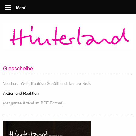
Menü
Glasscheibe
Von
Lena Wolf
,
Beatrice Schöttl
und
Tamara Srdic
Aktion und Reaktion
(der ganze Artikel im PDF Format)