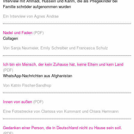
Interview mit Ahmadi, Hussein und Karim, die als Pflegekinder bei
Familie schröder aufgenommen wurden
Ein Interview von
Agnes Andrae
Nadel und Faden
(PDF)
Collagen
Von
Sanja Neumeier
,
Emily Schreiber
und
Francesca Schulz
Ich bin ein Mensch, der kein Zuhause hat, keine Eltern und kein Land
(PDF)
WhatsApp-Nachrichten aus Afghanistan
Von
Katrin Fischer-Sandhop
Innen von außen
(PDF)
Eine Fotostrecke von
Clarissa von Kummant
und
Chiara Herrmann
Gedanken einer Person, die in Deutschland nicht zu Hause sein soll.
(PDF)