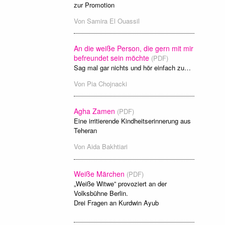
zur Promotion
Von
Samira El Ouassil
An die weiße Person, die gern mit mir
befreundet sein möchte
(PDF)
Sag mal gar nichts und hör einfach zu…
Von
Pia Chojnacki
Agha Zamen
(PDF)
Eine irritierende Kindheitserinnerung aus
Teheran
Von
Aida Bakhtiari
Weiße Märchen
(PDF)
„Weiße Witwe” provoziert an der
Volksbühne Berlin.
Drei Fragen an Kurdwin Ayub