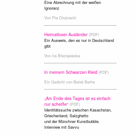
Eine Abrechnung mit der weißen
Ignoranz
Von
Pia Chojnacki
Heimatloser Ausländer
(PDF)
Ein Ausweis, den es nur in Deutschland
gibt
Von
Ira Błażejewska
In meinem Schwarzen Kleid
(PDF)
Ein Gedicht von
Betiel Berhe
„Am Ende des Tages ist es einfach
nur scheiße“
(PDF)
Identitätssuche zwischen Kasachstan,
Griechenland, Salzghetto
und der Münchner Kunstbubble.
Interview mit Savvu