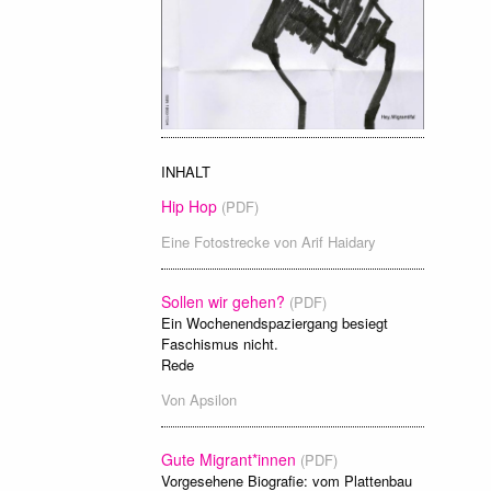
INHALT
Hip Hop
(PDF)
Eine Fotostrecke von
Arif Haidary
Sollen wir gehen?
(PDF)
Ein Wochenendspaziergang besiegt
Faschismus nicht.
Rede
Von
Apsilon
Gute Migrant*innen
(PDF)
Vorgesehene Biografie: vom Plattenbau