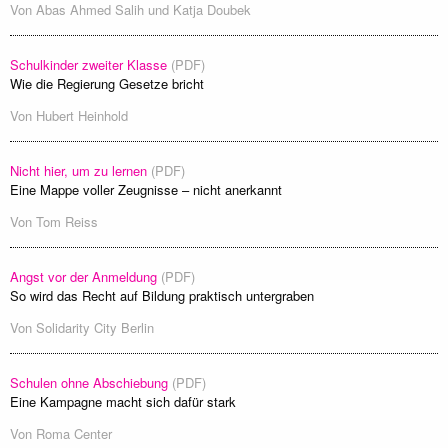
Von
Abas Ahmed Salih
und
Katja Doubek
Schulkinder zweiter Klasse
(PDF)
Wie die Regierung Gesetze bricht
Von
Hubert Heinhold
Nicht hier, um zu lernen
(PDF)
Eine Mappe voller Zeugnisse – nicht anerkannt
Von
Tom Reiss
Angst vor der Anmeldung
(PDF)
So wird das Recht auf Bildung praktisch untergraben
Von
Solidarity City Berlin
Schulen ohne Abschiebung
(PDF)
Eine Kampagne macht sich dafür stark
Von
Roma Center