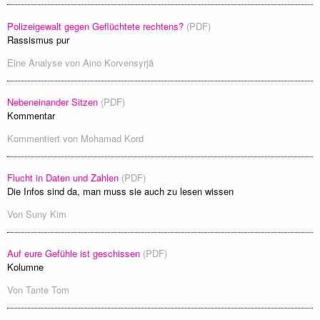
Polizeigewalt gegen Geflüchtete rechtens?
(PDF)
Rassismus pur
Eine Analyse von
Aino Korvensyrjä
Nebeneinander Sitzen
(PDF)
Kommentar
Kommentiert von
Mohamad Kord
Flucht in Daten und Zahlen
(PDF)
Die Infos sind da, man muss sie auch zu lesen wissen
Von
Suny Kim
Auf eure Gefühle ist geschissen
(PDF)
Kolumne
Von
Tante Tom