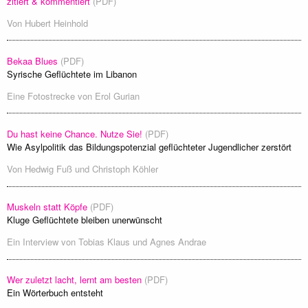
zitiert & kommentiert
(PDF)
Von
Hubert Heinhold
Bekaa Blues
(PDF)
Syrische Geflüchtete im Libanon
Eine Fotostrecke von
Erol Gurian
Du hast keine Chance. Nutze Sie!
(PDF)
Wie Asylpolitik das Bildungspotenzial geflüchteter Jugendlicher zerstört
Von
Hedwig Fuß
und
Christoph Köhler
Muskeln statt Köpfe
(PDF)
Kluge Geflüchtete bleiben unerwünscht
Ein Interview von
Tobias Klaus
und
Agnes Andrae
Wer zuletzt lacht, lernt am besten
(PDF)
Ein Wörterbuch entsteht