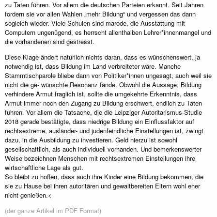
zu Taten führen. Vor allem die deutschen Parteien erkannt. Seit Jahren
fordern sie vor allen Wahlen „mehr Bildung“ und vergessen das dann
sogleich wieder. Viele Schulen sind marode, die Ausstattung mit
Computern ungenügend, es herrscht allenthalben Lehrer*innenmangel und
die vorhandenen sind gestresst.
Diese Klage ändert natürlich nichts daran, dass es wünschenswert, ja
notwendig ist, dass Bildung im Land verbreiteter wäre. Manche
Stammtischparole bliebe dann von Politiker*innen ungesagt, auch weil sie
nicht die ge- wünschte Resonanz fände. Obwohl die Aussage, Bildung
verhindere Armut fraglich ist, sollte die umgekehrte Erkenntnis, dass
Armut immer noch den Zugang zu Bildung erschwert, endlich zu Taten
führen. Vor allem die Tatsache, die die Leipziger Autoritarismus-Studie
2018 gerade bestätigte, dass niedrige Bildung ein Einflussfaktor auf
rechtsextreme, ausländer- und judenfeindliche Einstellungen ist, zwingt
dazu, in die Ausbildung zu investieren. Geld hierzu ist sowohl
gesellschaftlich, als auch individuell vorhanden. Und bemerkenswerter
Weise bezeichnen Menschen mit rechtsextremen Einstellungen ihre
wirtschaftliche Lage als gut.
So bleibt zu hoffen, dass auch ihre Kinder eine Bildung bekommen, die
sie zu Hause bei ihren autoritären und gewaltbereiten Eltern wohl eher
nicht genießen.<
(der ganze Artikel im PDF Format)