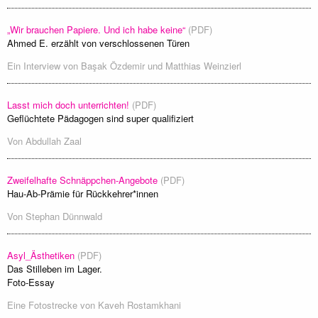
„Wir brauchen Papiere. Und ich habe keine“
(PDF)
Ahmed E. erzählt von verschlossenen Türen
Ein Interview von
Başak Özdemir
und
Matthias Weinzierl
Lasst mich doch unterrichten!
(PDF)
Geflüchtete Pädagogen sind super qualifiziert
Von
Abdullah Zaal
Zweifelhafte Schnäppchen-Angebote
(PDF)
Hau-Ab-Prämie für Rückkehrer*innen
Von
Stephan Dünnwald
Asyl_Ästhetiken
(PDF)
Das Stilleben im Lager.
Foto-Essay
Eine Fotostrecke von
Kaveh Rostamkhani