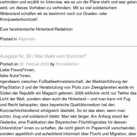
verhindern und erzählt im Interview, wie es um die Pläne steht und was getan
wird, um dieses Vorhaben zu verhindern. Mit so viel solidarischem
Widerstand schaffen wir es bestimmt noch zur Gnaden- oder
Kronjuwelenhochzeit!
Eure facettenreiche Hinterland-Redaktion
Posted in
Allgemein
Ausgabe Nr. 59 | Was bleibt vom Sommer?
Posted on
23. Februar 2026
by
hlmredaktion
Liebe Freund*innen,
liebe Autor*innen,
irgendwann zwischen Fußballweltmeisterschaft, der Markteinführung der
PlayStation 3 und der Herabstufung von Pluto zum Zwergplaneten wurde im
Süden der Republik ein Magazin geboren. 2006 erblickte nicht nur Twitter das
Licht der Welt, sondern eben auch die Hinterland – und man kann mit Fug
und Recht behaupten, dass bayerische Qualitätsmedium hat den
Kurznachrichtendienst erfolgreich überlebt. So ist das eben, wenn man
schön, klug und solidarisch bleibt: Man lebt länger. Am Anfang stand der
Gedanke, eine Publikation des Bayerischen Flüchtlingsrates für dessen
Unterstützer*-innen zu schaffen, die nicht gleich im Papiermüll verschwindet,
sondern appetitlich und aufwühlend informiert über Flucht und Migration, aber