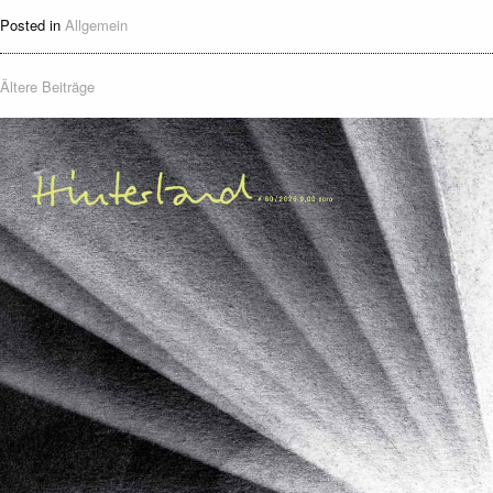
Posted in
Allgemein
Beitragsnavigation
Ältere Beiträge