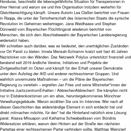
Honduras, beschreibt die lebensgefährliche Situation für Transpersonen in
ihrer Heimat und warum sie und ihre Organisation trotzdem weiterhin für
Gleichberechtigung kämpft. Unsere Autorin Lea Claßen berichtet von Frauen
in Raqqa, die unter der Terrorherrschaft des Islamischen Staats die syrische
Revolution im Geheimen weitertragen. Jana Weidhaase und Stephan
Dünnwald vom Bayerischen Flüchtlingsrat wiederum berichtet von
Menschen, die sich dem Abschiebewahn der Bayerischen Landesregierung
widersetzt haben.
Wir schreiben auch darüber, was es bedeutet, den unerträglichen Zuständen
vor Ort Paroli zu bieten: Irmela Mensah-Schramm kratzt seit fast 40 Jahren
Nazisticker von den Wänden. Das Netzwerk Polylux unterstützt finanziell und
beratend seit 2019 ändliche Vereine, Initiativen und Projekte der
Zivilgesellschaft im Osten und kämpft für den Erhalt unserer Demokratie
unter dem Aufstieg der AfD und anderer rechtsextremer Gruppen. Und
wahrlich unvermutete Maßnahmen – um die Pläne der Bayerischen
Regierung zu vereiteln – ergreifen Jan Fries und seine Mitstreiter*innen der
Initiative JustizzentrumErhalten / AbbrechenAbbrechen!: Sie kämpfen nicht
nur in Eisbärenkostümen um ein altes, heruntergekommenes Münchner
Verwaltungsgebäude. Warum erzählen Sie uns im Interview. Wer nach all
diesen Geschichten das widerständige Element in sich entdeckt hat und
direkt mitmachen möchte, für den* hat die Hinterland natürlich eine Lösung
parat: Alassa Mfouapon und Katharina Schwabedissen vom Bündnis
Widersetzen erklären, warum dein Hintern auf der Straße den nächsten
Parteitag einer rechtsextremen Partei verhindern sollte. Matthias Weinzierl