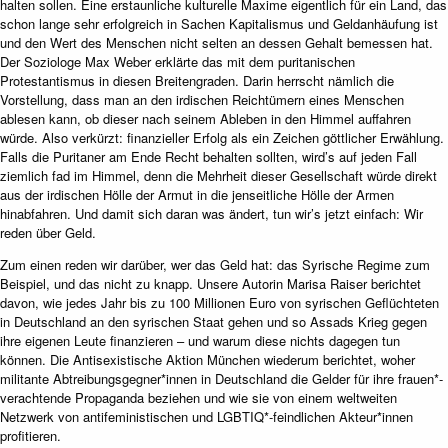
halten sollen. Eine erstaunliche kulturelle Maxime eigentlich für ein Land, das
schon lange sehr erfolgreich in Sachen Kapitalismus und Geldanhäufung ist
und den Wert des Menschen nicht selten an dessen Gehalt bemessen hat.
Der Soziologe Max Weber erklärte das mit dem puritanischen
Protestantismus in diesen Breitengraden. Darin herrscht nämlich die
Vorstellung, dass man an den irdischen Reichtümern eines Menschen
ablesen kann, ob dieser nach seinem Ableben in den Himmel auffahren
würde. Also verkürzt: finanzieller Erfolg als ein Zeichen göttlicher Erwählung.
Falls die Puritaner am Ende Recht behalten sollten, wird’s auf jeden Fall
ziemlich fad im Himmel, denn die Mehrheit dieser Gesellschaft würde direkt
aus der irdischen Hölle der Armut in die jenseitliche Hölle der Armen
hinabfahren. Und damit sich daran was ändert, tun wir’s jetzt einfach: Wir
reden über Geld.
Zum einen reden wir darüber, wer das Geld hat: das Syrische Regime zum
Beispiel, und das nicht zu knapp. Unsere Autorin Marisa Raiser berichtet
davon, wie jedes Jahr bis zu 100 Millionen Euro von syrischen Geflüchteten
in Deutschland an den syrischen Staat gehen und so Assads Krieg gegen
ihre eigenen Leute finanzieren – und warum diese nichts dagegen tun
können. Die Antisexistische Aktion München wiederum berichtet, woher
militante Abtreibungsgegner*innen in Deutschland die Gelder für ihre frauen*-
verachtende Propaganda beziehen und wie sie von einem weltweiten
Netzwerk von antifeministischen und LGBTIQ*-feindlichen Akteur*innen
profitieren.