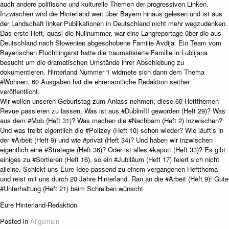
auch andere politische und kulturelle Themen der progressiven Linken.
Inzwischen wird die Hinterland weit über Bayern hinaus gelesen und ist aus
der Landschaft linker Publikationen in Deutschland nicht mehr wegzudenken.
Das erste Heft, quasi die Nullnummer, war eine Langreportage über die aus
Deutschland nach Slowenien abgeschobene Familie Avdija. Ein Team vom
Bayerischen Flüchtlingsrat hatte die traumatisierte Familie in Lublijana
besucht um die dramatischen Umstände ihrer Abschiebung zu
dokumentieren. Hinterland Nummer 1 widmete sich dann dem Thema
#Wohnen. 60 Ausgaben hat die ehrenamtliche Redaktion seither
veröffentlicht.
Wir wollen unseren Geburtstag zum Anlass nehmen, diese 60 Heftthemen
Revue passieren zu lassen. Was ist aus #DublinIII geworden (Heft 29)? Was
aus dem #Mob (Heft 31)? Was machen die #Nachbarn (Heft 2) inzwischen?
Und was treibt eigentlich die #Polizey (Heft 10) schon wieder? Wie läuft’s in
der #Arbeit (Heft 9) und wie #privat (Heft 34)? Und haben wir inzwischen
eigentlich eine #Strategie (Heft 36)? Oder ist alles #kaputt (Heft 33)? Es gibt
einiges zu #Sortieren (Heft 16), so ein #Jubiläum (Heft 17) feiert sich nicht
alleine. Schickt uns Eure Idee passend zu einem vergangenen Heftthema
und reist mit uns durch 20 Jahre Hinterland. Ran an die #Arbeit (Heft 9)! Gute
#Unterhaltung (Heft 21) beim Schreiben wünscht
Eure Hinterland-Redaktion
Posted in
Allgemein