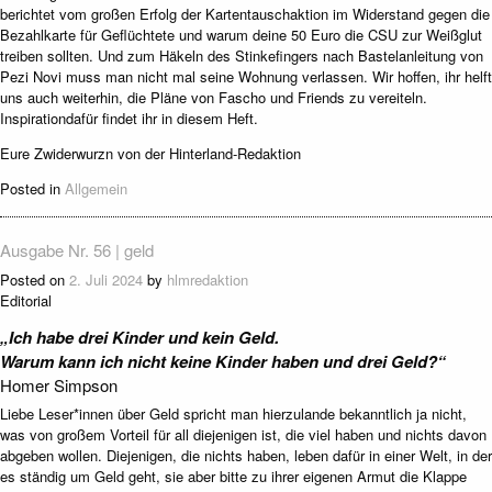
berichtet vom großen Erfolg der Kartentauschaktion im Widerstand gegen die
Bezahlkarte für Geflüchtete und warum deine 50 Euro die CSU zur Weißglut
treiben sollten. Und zum Häkeln des Stinkefingers nach Bastelanleitung von
Pezi Novi muss man nicht mal seine Wohnung verlassen. Wir hoffen, ihr helft
uns auch weiterhin, die Pläne von Fascho und Friends zu vereiteln.
Inspirationdafür findet ihr in diesem Heft.
Eure Zwiderwurzn von der Hinterland-Redaktion
Posted in
Allgemein
Ausgabe Nr. 56 | geld
Posted on
2. Juli 2024
by
hlmredaktion
Editorial
„Ich habe drei Kinder und kein Geld.
Warum kann ich nicht keine Kinder haben und drei Geld?“
Homer Simpson
Liebe Leser*innen über Geld spricht man hierzulande bekanntlich ja nicht,
was von großem Vorteil für all diejenigen ist, die viel haben und nichts davon
abgeben wollen. Diejenigen, die nichts haben, leben dafür in einer Welt, in der
es ständig um Geld geht, sie aber bitte zu ihrer eigenen Armut die Klappe