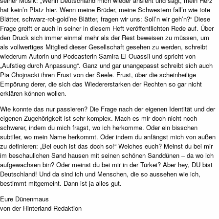
seiner Musik: „Wenn Deutschland mich wieder ansieht und sagt, mein Herz
hat kein’n Platz hier. Wenn meine Brüder, meine Schwestern fall’n wie tote
Blätter, schwarz-rot-gold’ne Blätter, fragen wir uns: Soll’n wir geh’n?“ Diese
Frage greift er auch in seiner in diesem Heft veröffentlichten Rede auf. Über
den Druck sich immer einmal mehr als der Rest beweisen zu müssen, um
als vollwertiges Mitglied dieser Gesellschaft gesehen zu werden, schreibt
wiederum Autorin und Podcasterin Samira El Ouassil und spricht von
„Aufstieg durch Anpassung“. Ganz und gar unangepasst schreibt sich auch
Pia Chojnacki ihren Frust von der Seele. Frust, über die scheinheilige
Empörung derer, die sich das Wiedererstarken der Rechten so gar nicht
erklären können wollen.
Wie konnte das nur passieren? Die Frage nach der eigenen Identität und der
eigenen Zugehörigkeit ist sehr komplex. Mach es mir doch nicht noch
schwerer, indem du mich fragst, wo ich herkomme. Oder ein bisschen
subtiler, wo mein Name herkommt. Oder indem du anfängst mich von außen
zu definieren: „Bei euch ist das doch so!“ Welches euch? Meinst du bei mir
im beschaulichen Sand hausen mit seinen schönen Sanddünen – da wo ich
aufgewachsen bin? Oder meinst du bei mir in der Türkei? Aber hey, DU bist
Deutschland! Und da sind ich und Menschen, die so aussehen wie ich,
bestimmt mitgemeint. Dann ist ja alles gut.
Eure Dünenmaus
von der Hinterland-Redaktion