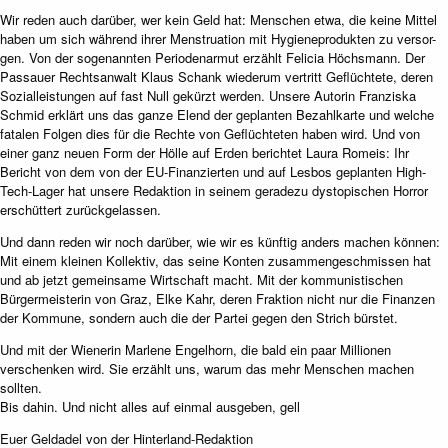
Wir reden auch darüber, wer kein Geld hat: Menschen etwa, die keine Mittel
haben um sich während ihrer Menstruation mit Hygieneprodukten zu versor-
gen. Von der sogenannten Periodenarmut erzählt Felicia Höchsmann. Der
Passauer Rechtsanwalt Klaus Schank wiederum vertritt Geflüchtete, deren
Sozialleistungen auf fast Null gekürzt werden. Unsere Autorin Franziska
Schmid erklärt uns das ganze Elend der geplanten Bezahlkarte und welche
fatalen Folgen dies für die Rechte von Geflüchteten haben wird. Und von
einer ganz neuen Form der Hölle auf Erden berichtet Laura Romeis: Ihr
Bericht von dem von der EU-Finanzierten und auf Lesbos geplanten High-
Tech-Lager hat unsere Redaktion in seinem geradezu dystopischen Horror
erschüttert zurückgelassen.
Und dann reden wir noch darüber, wie wir es künftig anders machen können:
Mit einem kleinen Kollektiv, das seine Konten zusammengeschmissen hat
und ab jetzt gemeinsame Wirtschaft macht. Mit der kommunistischen
Bürgermeisterin von Graz, Elke Kahr, deren Fraktion nicht nur die Finanzen
der Kommune, sondern auch die der Partei gegen den Strich bürstet.
Und mit der Wienerin Marlene Engelhorn, die bald ein paar Millionen
verschenken wird. Sie erzählt uns, warum das mehr Menschen machen
sollten.
Bis dahin. Und nicht alles auf einmal ausgeben, gell
Euer Geldadel von der Hinterland-Redaktion