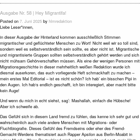
Ausgabe Nr. 58 | Hey Migrantifa!
Posted on
7. Juni 2025
by
hlmredaktion
Liebe Leser*innen,
in dieser Ausgabe der Hinterland kommen ausschließlich Stimmen
migrantischer und geflüchteter Menschen zu Wort! Nicht weil wir so toll sind,
sondern weil es selbstverständlich sein sollte, es aber nicht ist. Migrantische
und migrantisierte Gruppen sollten selbstverständlich gehört werden und sich
nicht mühsam Gehörverschaffen müssen. Als eine der wenigen Personen mit
Migrationsgeschichte in dieser mehrheitlich weißen Redaktion wurde ich
diesmal auserkoren, das euch vorliegende Heft schmackhaft zu machen –
mein erstes Mal Editorial – ist es nicht schön? Ich hab’ ein bisschen Pipi in
den Augen. Ich hab‘s endlich geschafft, ich bin interegiert, aber macht bitte
kein Auge!
Und wenn du mich in echt siehst, sag’: Mashallah, einfach die Hübsche!
Aber ich schweife ab.
Das Gefühl sich in diesem Land fremd zu fühlen, das kenne ich sehr gut und
wahrscheinlich auch viele andere Menschen mit Migrations- oder
Fluchtbiografie. Dieses Gefühl des Fremdseins oder eher des Fremd-
Gemacht-Werdens thematisiert auch Rapper Apsilon aus Berlin-Moabit in