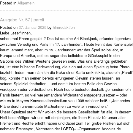
Posted in
Allgemein
Ausgabe Nr. 57 | paroli
Posted on
27. Januar 2025
by
hlmredaktion
Liebe Leser*innen,
schon mal Pharo gespielt? Das ist so eine Art Blackjack, erfunden irgendwo
zwischen Venedig und Paris im 17. Jahrhundert. Heute kennt das Kartenspiel
kaum jemand mehr, aber im 19. Jahrhundert war das Spiel so beliebt, in
Europa und Amerika, soll es sogar das beliebteste Glücksspiel in den
Saloons des Wilden Westens gewesen sein. Was uns allerdings geblieben
ist, ist eine hübsche Redewendung, die sich auf einen Spielzug beim Pharo
bezieht: Indem man nämlich die Ecke einer Karte umknickte, also ein „Paroli“
bog, konnte man seinen bereits errungenen Gewinn stehen lassen, an
seinem Spielziel festhalten – und damit im besten Falle den Gewinn
verdoppeln oder verdreifachen. Noch heute bedeutet deshalb „jemandem ein
Paroli bieten“, so viel wie jemandem Widerstand entgegenzusetzen – oder
wie es in Mayers Konversationslexikon von 1908 schöner heißt: „Jemandes
Pläne durch unvermutete Maßnahmen zu vereiteln versuchen.“
Unser Spielziel steht: Wir wollen die bessere Gesellschaft für alle. In diesem
Heft beschäftigen wir uns mit denjenigen, die ihren Einsatz für unser aller
Freiheit und Rechte erhöht haben und dabei zum Teil große Risiken auf sich
nehmen: Frenesys*, Vertreterin der LGBTQ+ -Organisation Ancoiris de