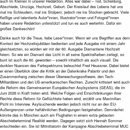
auch im Kleinen in unserer Redaktion. Alles war dabei – Tod, Scheidung,
Abschiede, Umzüge, Hochzeit, Geburt. Der Kreislauf des Lebens hat uns
mal ins Schleudern, mal ins Stolpern, jedoch nie ins Stocken gebracht. Viele
fleißige und talentierte Autor*innen, Illustrator*innen und Fotograf*innen
haben unsere Redaktion unterstützt und tun es auch weiterhin. Dafür ein
großes Dankeschön!
Danke auch für die Treue, liebe Leser*innen. Wenn wir uns Begriffen aus dem
Kontext der Hochzeitsjubiläen bedienten und jede Ausgabe mit einem Jahr
gleichsetzten, so würden wir mit der 60. Ausgabe Diamantene Hochzeit
feiern. So wie ein Diamant das Licht in all seine Spektralfarben zerlegt, so
bunt ist auch die 60. geworden – sowohl inhaltlich als auch visuell. Die
dunklen Nuancen des Farbspektrums beleuchtet Fred Heussner. Dabei bietet
er einen Überblick über die Kritik an der Datenkrake Palantir und den
Zusammenhang zwischen dieser Überwachungssoftware, den Tech-
Milliardären und den US-amerikanischen Rechten. Zurecht kritisiert wird auch
die Reform des Gemeinsamen Europäischen Asylsystems (GEAS), die im
Juni 2026 in Kraft treten wird. Welche Folgen und Einschränkungen ihrer
Rechte diese Reform für Geflüchtete haben wird, erzählt uns Maximilian
Pichl im Interview. Asylsuchende werden jedoch nicht nur an den EU-
Außengrenzen unter haftähnlichen Bedingungen festgehalten. Demnächst
könnte das in München auch am Flughafen in einem extra gebauten
Abschiebeterminal Realität werden. Dagegen setzt sich Hannah Sommer
entschieden ein. Sie ist Mitinitiatorin der Kampagne Abschiebeterminal MUC