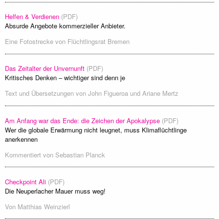
Helfen & Verdienen
(PDF)
Absurde Angebote kommerzieller Anbieter.
Eine Fotostrecke von
Flüchtlingsrat Bremen
Das Zeitalter der Unvernunft
(PDF)
Kritisches Denken – wichtiger sind denn je
Text und Übersetzungen von
John Figueroa
und
Ariane Mertz
Am Anfang war das Ende: die Zeichen der Apokalypse
(PDF)
Wer die globale Erwärmung nicht leugnet, muss Klimaflüchtlinge
anerkennen
Kommentiert von
Sebastian Planck
Checkpoint Ali
(PDF)
Die Neuperlacher Mauer muss weg!
Von
Matthias Weinzierl