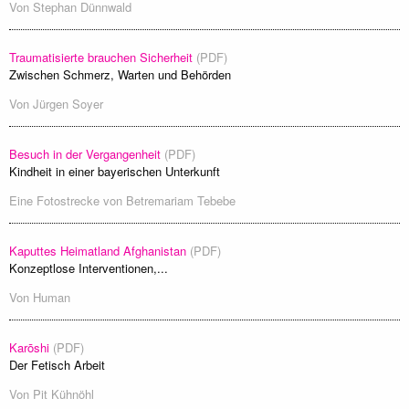
Von
Stephan Dünnwald
Traumatisierte brauchen Sicherheit
(PDF)
Zwischen Schmerz, Warten und Behörden
Von
Jürgen Soyer
Besuch in der Vergangenheit
(PDF)
Kindheit in einer bayerischen Unterkunft
Eine Fotostrecke von
Betremariam Tebebe
Kaputtes Heimatland Afghanistan
(PDF)
Konzeptlose Interventionen,...
Von
Human
Karōshi
(PDF)
Der Fetisch Arbeit
Von
Pit Kühnöhl