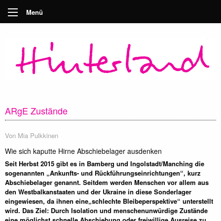
Menü
ARgE Zustände
Von
Mia Pulkkinen
Wie sich kaputte Hirne Abschiebelager ausdenken
Seit Herbst 2015 gibt es in Bamberg und Ingolstadt/Manching die
sogenannten „Ankunfts- und Rückführungseinrichtungen“, kurz
Abschiebelager genannt. Seitdem werden Menschen vor allem aus
den Westbalkanstaaten und der Ukraine in diese Sonderlager
eingewiesen, da ihnen eine„schlechte Bleibeperspektive“ unterstellt
wird. Das Ziel: Durch Isolation und menschenunwürdige Zustände
eine möglichst schnelle Abschiebung oder freiwillige Ausreise zu