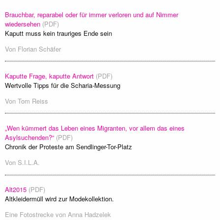
Brauchbar, reparabel oder für immer verloren und auf Nimmer
wiedersehen
(PDF)
Kaputt muss kein trauriges Ende sein
Von
Florian Schäfer
Kaputte Frage, kaputte Antwort
(PDF)
Wertvolle Tipps für die Scharia-Messung
Von
Tom Reiss
„Wen kümmert das Leben eines Migranten, vor allem das eines
Asylsuchenden?“
(PDF)
Chronik der Proteste am Sendlinger-Tor-Platz
Von
S.I.L.A.
Alt2015
(PDF)
Altkleidermüll wird zur Modekollektion.
Eine Fotostrecke von
Anna Hadzelek