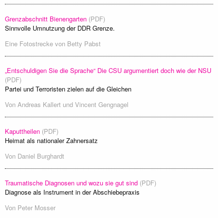
Grenzabschnitt Bienengarten
(PDF)
Sinnvolle Umnutzung der DDR Grenze.
Eine Fotostrecke von
Betty Pabst
„Entschuldigen Sie die Sprache“ Die CSU argumentiert doch wie der NSU
(PDF)
Partei und Terroristen zielen auf die Gleichen
Von
Andreas Kallert
und
Vincent Gengnagel
Kaputtheilen
(PDF)
Heimat als nationaler Zahnersatz
Von
Daniel Burghardt
Traumatische Diagnosen und wozu sie gut sind
(PDF)
Diagnose als Instrument in der Abschiebepraxis
Von
Peter Mosser